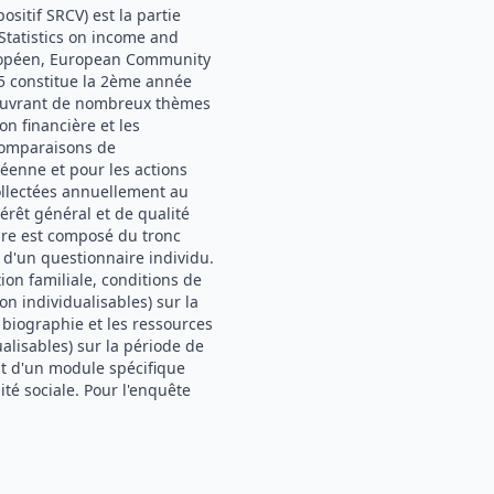
ositif SRCV) est la partie
tatistics on income and
 européen, European Community
5 constitue la 2ème année
 couvrant de nombreux thèmes
ion financière et les
 comparaisons de
éenne et pour les actions
ollectées annuellement au
érêt général et de qualité
aire est composé du tronc
'un questionnaire individu.
on familiale, conditions de
on individualisables) sur la
 biographie et les ressources
dualisables) sur la période de
out d'un module spécifique
té sociale. Pour l'enquête