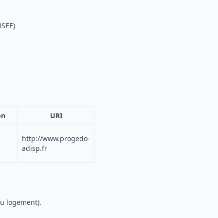
NSEE)
on
URI
http://www.progedo-
adisp.fr
du logement).