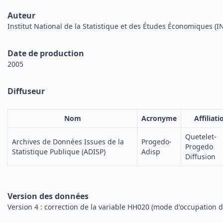
Auteur
Institut National de la Statistique et des Études Économiques (I
Date de production
2005
Diffuseur
Nom
Acronyme
Affiliati
Quetelet-
Archives de Données Issues de la
Progedo-
Progedo
Statistique Publique (ADISP)
Adisp
Diffusion
Version des données
Version 4 : correction de la variable HH020 (mode d'occupation 