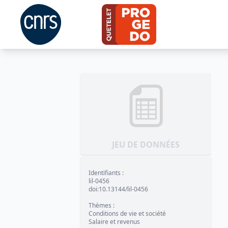
JEU DE DONNÉES
Identifiants
:
lil-0456
doi:10.13144/lil-0456
Thèmes
:
Conditions de vie et société
Salaire et revenus