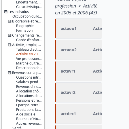
Endettement, confort financier (en 2006)
profession > Activité
Caractéristiques d'enquête
Les individus
en 2005 et 2006 (43)
Occupation du logement
Biographie et ressources culturelles
Biographie
actaou1
Activité courant 
Formation
Changements récents et jeunes enfants
Garde d'enfants âgés de 12 ans ou moins
Activité, emploi, profession
Tableau d'activité
actaou2
Activité courant 
Activité en 2005 et 2006
Vie professionnelle
Marché du travail
Description de l'activité ou ancienne activité
actavr1
Activité courant a
Revenus sur la période de référence
Questions introductives
Salaires pendant la période de référence
Revenus d'indépendants non salariés
Allocation chômage
actavr2
Activité courant a
Allocations de pré-retraite
Pensions et retraites
Epargne retraite
Prestations familiales
actdec1
Activité courant 
Aide sociale
Bourses d'études
Autres revenus et divers
Santé