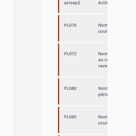
actsep2
Activité courant 
PL070
Nombre de mois tr
cours de la pério
PL072
Nombre de mois tr
au cours de la pé
revenu
PL080
Nombre de mois c
période de référe
PL085
Nombre de mois pa
cours de la pério