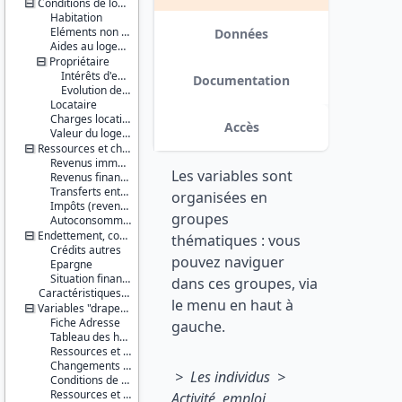
Conditions de logement (résidence principale)
Salaire et
Habitation
revenus
Eléments non monétaires
Données
Série :
Aides au logement
Statistiques
Propriétaire
sur les
Intérêts d'emprunt
Documentation
ressources
Evolution des caractéristiques d'emprunts depuis l'enquête précédente
et
Locataire
conditions
Charges locatives et autres charges
Accès
de vie
Valeur du logement
(SRCV)
Ressources et charges (en 2005)
Revenus immobiliers ou fonciers
Les variables sont
Couverture
Revenus financiers
géographique :
Transferts entre ménages
organisées en
France
Impôts (revenu, locaux, fortune) / Prime pour l'emploi
groupes
métropolitaine
Autoconsommation
Endettement, confort financier (en 2006)
thématiques : vous
Producteur :
Crédits autres
pouvez naviguer
INSEE
Epargne
Situation financière
dans ces groupes, via
Diffuseur :
Caractéristiques d'enquête
le menu en haut à
Progedo-
Variables "drapeau"
Adisp
Fiche Adresse
gauche.
Tableau des habitants du logement
Ressources et charges en période courante
Changements récents et jeunes enfants
> Les individus >
Conditions de logement (résidence principale)
Ressources et charges (en 2005)
Activité, emploi,