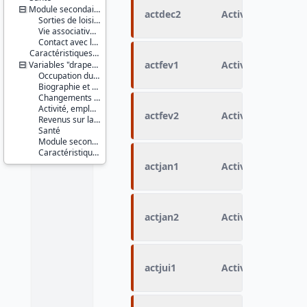
Module secondaire : participation sociale
actdec2
Activité courant 
Sorties de loisirs
Vie associative et collective
Contact avec les proches
Caractéristiques d'enquête
actfev1
Activité courant f
Variables "drapeau"
Occupation du logement
Biographie et ressources culturelles
Changements récents et jeunes enfants
Activité, emploi, profession
actfev2
Activité courant f
Revenus sur la période de référence
Santé
Module secondaire
Caractéristiques d'enquête
actjan1
Activité courant j
actjan2
Activité courant j
actjui1
Activité courant ju