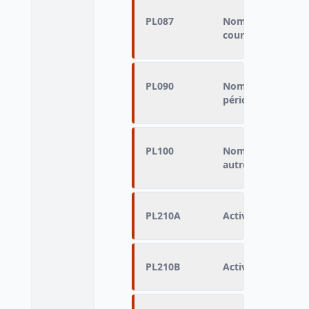
PL087
Nombre de mois c
cours de la pério
PL090
Nombre de mois d'
période de référe
PL100
Nombre total d'he
autres emplois
PL210A
Activité principal
PL210B
Activité principal