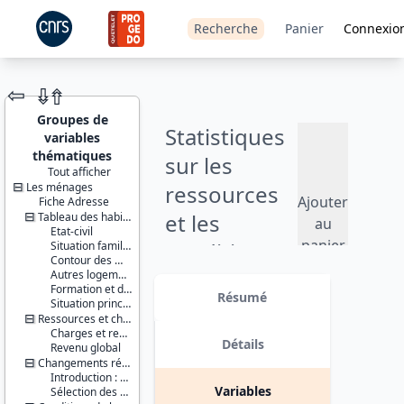
Recherche
Panier
Connexio
⇦
⇮
⇮
Groupes de
Statistiques
variables
thématiques
sur les
Tout afficher
Les ménages
ressources
JEU DE
Ajouter
Fiche Adresse
DONNÉES
et les
Tableau des habitants du logement
au
Etat-civil
panier
conditions
Situation familiale
Contour des ménages
de vie (SRCV)
Autres logements
Identifiants :
Formation et diplômes
lil-0457
Résumé
- 2006
Situation principale vis-à-vis du travail
doi:10.13144/lil-
Ressources et charges en période courante
0457
Charges et ressources relationnelles
Version 6 : correction des variables
Détails
Revenu global
Thèmes :
MRFLOG (montant possédé en
Changements récents et jeunes enfants
Conditions
épargne logement) et MRFVAL
Introduction : changement de composition du ménage
de vie et
(montant possédé en valeurs
Variables
Sélection des allocataires des prestations familiales
société
mobilières). date : 2015-02-02