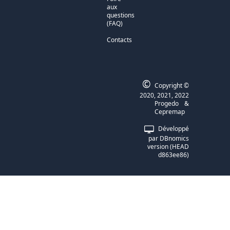
aux
questions
(FAQ)
Contacts
©
Copyright ©
2020, 2021, 2022
Progedo
&
Cepremap
Développé
par DBnomics
version (HEAD
d863ee86)