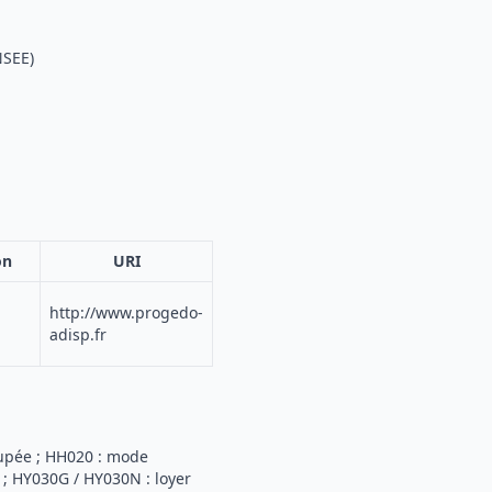
NSEE)
on
URI
http://www.progedo-
adisp.fr
roupée ; HH020 : mode
 ; HY030G / HY030N : loyer