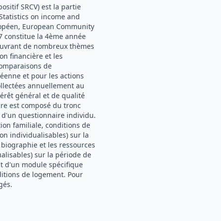
ositif SRCV) est la partie
tatistics on income and
 européen, European Community
7 constitue la 4ème année
 couvrant de nombreux thèmes
ion financière et les
 comparaisons de
éenne et pour les actions
ollectées annuellement au
érêt général et de qualité
aire est composé du tronc
'un questionnaire individu.
on familiale, conditions de
on individualisables) sur la
 biographie et les ressources
dualisables) sur la période de
out d'un module spécifique
ditions de logement. Pour
gés.