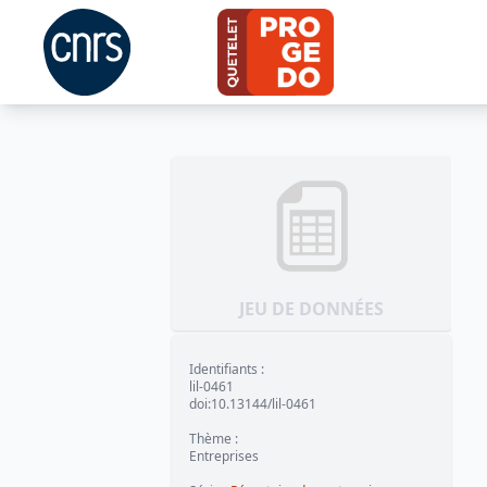
JEU DE DONNÉES
Identifiants
:
lil-0461
doi:10.13144/lil-0461
Thème
:
Entreprises