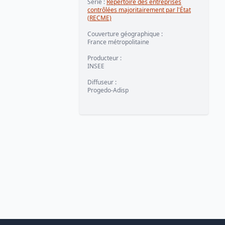
Série
:
Répertoire des entreprises
contrôlées majoritairement par l'État
(RECME)
Couverture géographique
:
France métropolitaine
Producteur
:
INSEE
Diffuseur
:
Progedo-Adisp