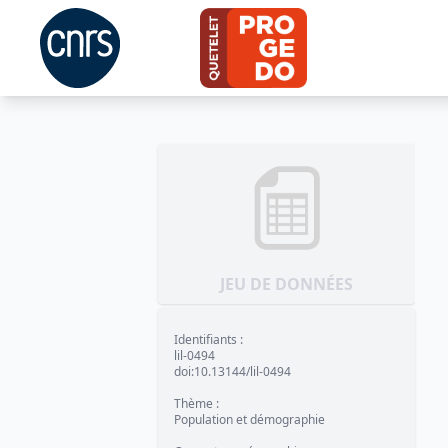
JEU DE DONNÉES
Identifiants
:
lil-0494
doi:10.13144/lil-0494
Thème
:
Population et démographie