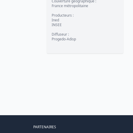
Couverture géographique
:
France métropolitaine
Producteurs
:
Ined
INSEE
Diffuseur
:
Progedo-Adisp
PARTENAIRES