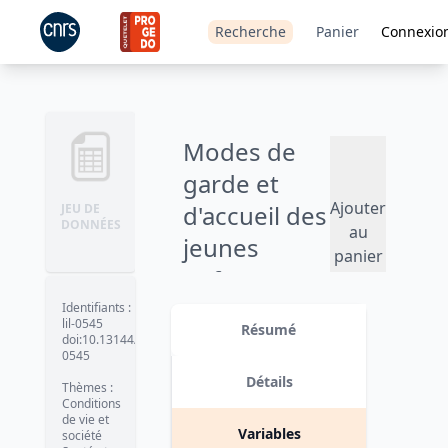
Recherche
Panier
Connexio
Modes de
garde et
Ajouter
d'accueil des
JEU DE
DONNÉES
au
jeunes
panier
enfants -
2007
Identifiants
:
lil-0545
Résumé
doi:10.13144/lil-
Version 1
date :
2011-02-09
0545
Détails
Thèmes
:
Conditions
de vie et
Variables
société