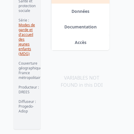
Santé et
protection
sociale
Données
Série
:
Modes de
Documentation
garde et
d'accueil
des
Accès
jeunes
enfants
(MDG)
Couverture
géographique
:
France
VARIABLES NOT
métropolitaine
FOUND in this DDI
Producteur
:
DREES
Diffuseur
:
Progedo-
Adisp