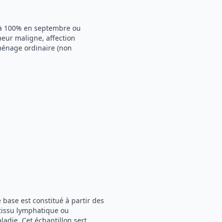
e à 100% en septembre ou
meur maligne, affection
ménage ordinaire (non
 base est constitué à partir des
 tissu lymphatique ou
adie. Cet échantillon sert