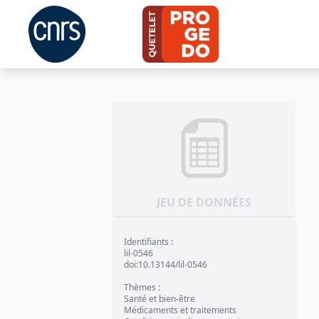
JEU DE DONNÉES
Identifiants
:
lil-0546
doi:10.13144/lil-0546
Thèmes
:
Santé et bien-être
Médicaments et traitements