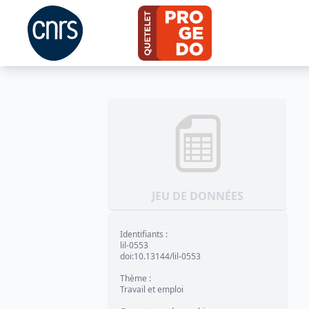
JEU DE DONNÉES
Identifiants
:
lil-0553
doi:10.13144/lil-0553
Thème
:
Travail et emploi