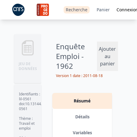
Recherche
Panier
Connexio
Enquête
Ajouter
Emploi -
au
panier
1962
JEU DE
DONNÉES
Version 1
date :
2011-08-18
Identifiants
:
lil-0561
Résumé
doi:10.13144/lil-
0561
Détails
Thème
:
Travail et
emploi
Variables