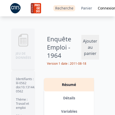
Recherche
Panier
Connexio
Enquête
Ajouter
Emploi -
au
panier
1964
JEU DE
DONNÉES
Version 1
date :
2011-08-18
Identifiants
:
lil-0562
Résumé
doi:10.13144/lil-
0562
Détails
Thème
:
Travail et
emploi
Variables