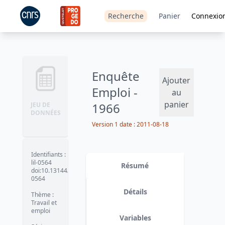
Recherche
Panier
Connexio
Enquête
Ajouter
Emploi -
au
panier
1966
JEU DE
DONNÉES
Version 1
date :
2011-08-18
Identifiants
:
lil-0564
Résumé
doi:10.13144/lil-
0564
Détails
Thème
:
Travail et
emploi
Variables