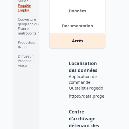
Série
:
Enquête
Emploi
Données
Couverture
géographique
:
Documentation
France
métropolitaine
Accès
Producteur
:
INSEE
Diffuseur
:
Progedo-
Localisation
Adisp
des données
Application de
commande
Quetelet-Progedo
https://data.progedo.fr
Centre
d'archivage
détenant des