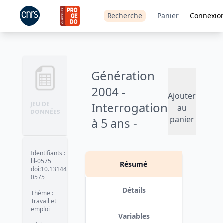
Recherche
Panier
Connexio
Génération
2004 -
Ajouter
Interrogation
JEU DE
au
DONNÉES
panier
à 5 ans -
2009
Identifiants
:
Version 1
date :
2011-03-28
lil-0575
Résumé
doi:10.13144/lil-
0575
Détails
Thème
:
Travail et
emploi
Variables