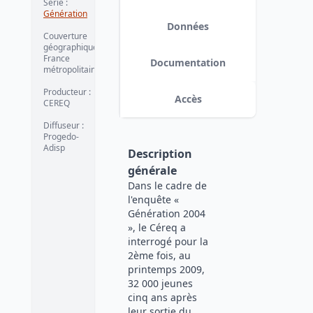
Série
:
Génération
Données
Couverture
géographique
:
France
Documentation
métropolitaine
Producteur
:
Accès
CEREQ
Diffuseur
:
Progedo-
Adisp
Description
générale
Dans le cadre de
l'enquête «
Génération 2004
», le Céreq a
interrogé pour la
2ème fois, au
printemps 2009,
32 000 jeunes
cinq ans après
leur sortie du