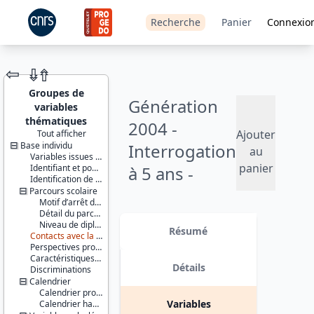
Recherche
Panier
Connexio
⇦
⇮
⇮
Groupes de
Génération
variables
thématiques
2004 -
Ajouter
Tout afficher
Base individu
Interrogation
JEU DE
au
Variables issues de la base de sondage
DONNÉES
panier
Identifiant et pondération
à 5 ans -
Identification de l’enquêté et délimitation du champ
2009
Parcours scolaire
Motif d’arrêt des études
Détail du parcours scolaire
Identifiants :
Version 1 date : 2011-03-28
Niveau de diplôme
lil-0575
Résumé
Contacts avec la mission locale / PAIO
doi:10.13144/lil-
Perspectives professionnelles
0575
Caractéristiques individuelles et environnement familial
Détails
Discriminations
Thème :
Calendrier
Travail et
Calendrier professionnel
emploi
Variables
Calendrier habitat