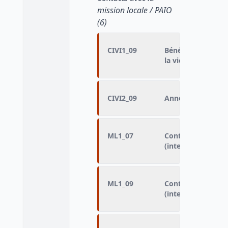
mission locale / PAIO
(6)
CIVI1_09
Bénéficiaire d’un 
la vie sociale)
CIVI2_09
Année de signatur
ML1_07
Contact avec la m
(interrogation 20
ML1_09
Contact avec la m
(interrogation 20