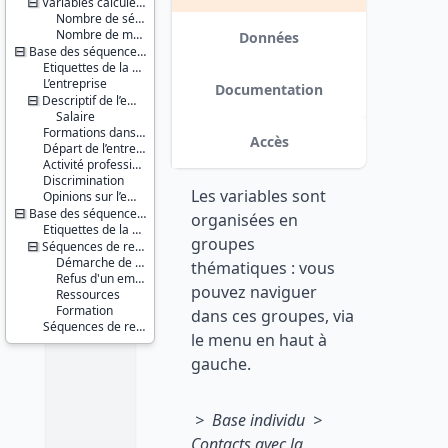
Variables calculées
Série :
Nombre de séquences
Génération
Nombre de mois
Données
Base des séquences d’emploi
Couverture
géographique :
Etiquettes de la séquence entreprise
L’entreprise
France
Documentation
métropolitaine
Descriptif de l’emploi
Salaire
Producteur :
Formations dans l’entreprise
Accès
CEREQ
Départ de l’entreprise
Activité professionnelle
Diffuseur :
Discrimination
Les variables sont
Progedo-
Opinions sur l’emploi
Adisp
Base des séquences de non emploi
organisées en
Etiquettes de la séquence de non emploi
groupes
Séquences de recherche d’emploi, d’inactivité ou de formation
Démarche de recherche d'emploi
thématiques : vous
Refus d'un emploi
pouvez naviguer
Ressources
Formation
dans ces groupes, via
Séquences de reprise d’études
le menu en haut à
gauche.
> Base individu >
Contacts avec la