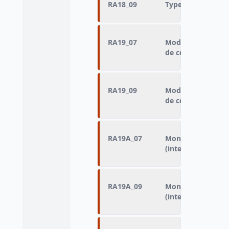
RA18_09
Type de ressource
RA19_07
Mode de déclarat
de c
RA19_09
Mode de déclarat
de c
RA19A_07
Montant mensuel d
(interrogation 20
RA19A_09
Montant mensuel d
(interrogation 20