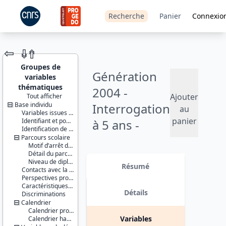
Recherche
Panier
Connexio
⇦
⇮
⇮
Groupes de
Génération
variables
thématiques
2004 -
Ajouter
Tout afficher
Base individu
Interrogation
JEU DE
au
Variables issues de la base de sondage
DONNÉES
panier
Identifiant et pondération
à 5 ans -
Identification de l’enquêté et délimitation du champ
2009
Parcours scolaire
Motif d’arrêt des études
Détail du parcours scolaire
Identifiants :
Version 1 date : 2011-03-28
Niveau de diplôme
lil-0575
Résumé
Contacts avec la mission locale / PAIO
doi:10.13144/lil-
Perspectives professionnelles
0575
Caractéristiques individuelles et environnement familial
Détails
Discriminations
Thème :
Calendrier
Travail et
Calendrier professionnel
emploi
Variables
Calendrier habitat