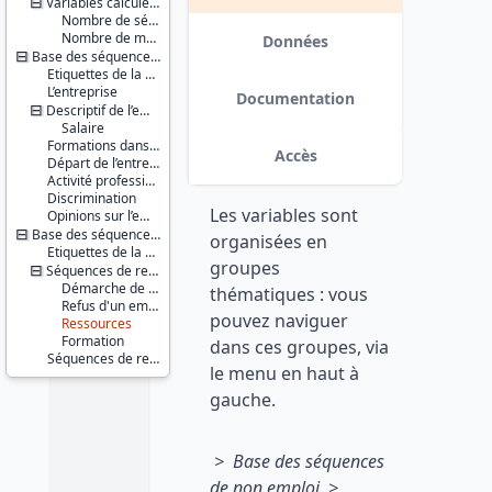
Variables calculées
Série :
Nombre de séquences
Génération
Nombre de mois
Données
Base des séquences d’emploi
Couverture
géographique :
Etiquettes de la séquence entreprise
L’entreprise
France
Documentation
métropolitaine
Descriptif de l’emploi
Salaire
Producteur :
Formations dans l’entreprise
Accès
CEREQ
Départ de l’entreprise
Activité professionnelle
Diffuseur :
Discrimination
Les variables sont
Progedo-
Opinions sur l’emploi
Adisp
Base des séquences de non emploi
organisées en
Etiquettes de la séquence de non emploi
groupes
Séquences de recherche d’emploi, d’inactivité ou de formation
Démarche de recherche d'emploi
thématiques : vous
Refus d'un emploi
pouvez naviguer
Ressources
Formation
dans ces groupes, via
Séquences de reprise d’études
le menu en haut à
gauche.
> Base des séquences
de non emploi >