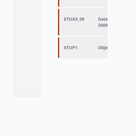
ETUA5_09
Date prévue de fi
2009)
ETUP1
Objectif de la rep