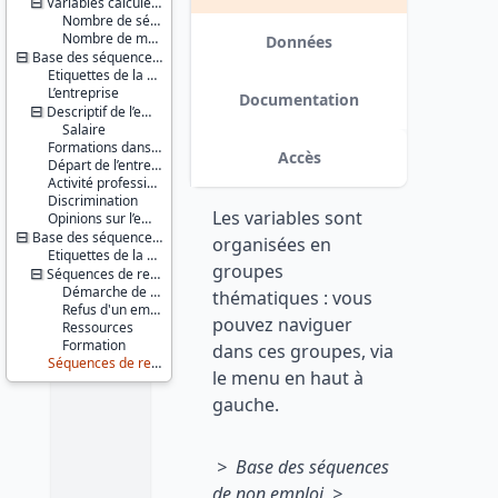
Variables calculées
Série :
Nombre de séquences
Génération
Nombre de mois
Données
Base des séquences d’emploi
Couverture
géographique :
Etiquettes de la séquence entreprise
L’entreprise
France
Documentation
métropolitaine
Descriptif de l’emploi
Salaire
Producteur :
Formations dans l’entreprise
Accès
CEREQ
Départ de l’entreprise
Activité professionnelle
Diffuseur :
Discrimination
Les variables sont
Progedo-
Opinions sur l’emploi
Adisp
Base des séquences de non emploi
organisées en
Etiquettes de la séquence de non emploi
groupes
Séquences de recherche d’emploi, d’inactivité ou de formation
Démarche de recherche d'emploi
thématiques : vous
Refus d'un emploi
pouvez naviguer
Ressources
Formation
dans ces groupes, via
Séquences de reprise d’études
le menu en haut à
gauche.
> Base des séquences
de non emploi >