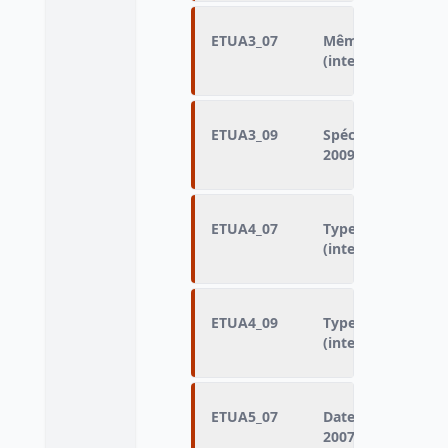
ETUA3_07
Même spécialité q
(interrogation 20
ETUA3_09
Spécialité du dip
2009)
ETUA4_07
Type de concours 
(interrogation 20
ETUA4_09
Type de concours 
(interrogation 20
ETUA5_07
Date prévue de fi
2007)