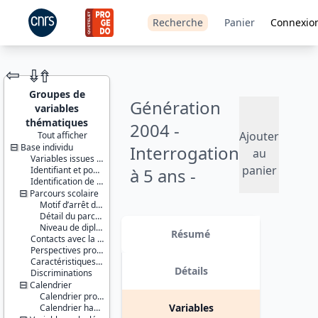
Recherche
Panier
Connexio
⇦
⇮
⇮
Groupes de
Génération
variables
thématiques
2004 -
Ajouter
Tout afficher
Base individu
Interrogation
JEU DE
au
Variables issues de la base de sondage
DONNÉES
panier
Identifiant et pondération
à 5 ans -
Identification de l’enquêté et délimitation du champ
2009
Parcours scolaire
Motif d’arrêt des études
Détail du parcours scolaire
Identifiants :
Version 1 date : 2011-03-28
Niveau de diplôme
lil-0575
Résumé
Contacts avec la mission locale / PAIO
doi:10.13144/lil-
Perspectives professionnelles
0575
Caractéristiques individuelles et environnement familial
Détails
Discriminations
Thème :
Calendrier
Travail et
Calendrier professionnel
emploi
Variables
Calendrier habitat