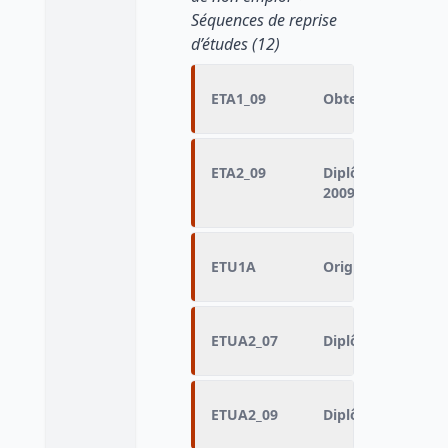
Séquences de reprise
d’études (12)
ETA1_09
Obtention du dipl
ETA2_09
Diplôme ou concou
2009)
ETU1A
Origine de la repr
ETUA2_07
Diplôme préparé (
ETUA2_09
Diplôme préparé (