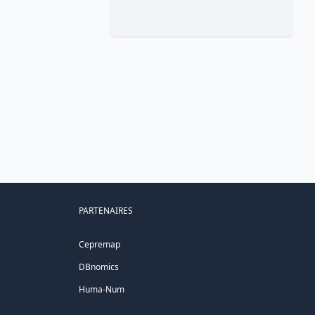
PARTENAIRES
Cepremap
DBnomics
Huma-Num