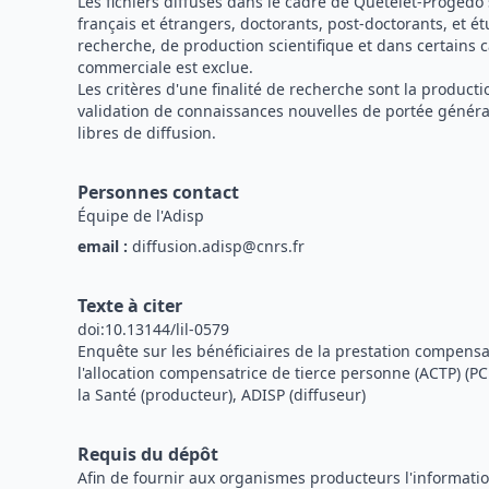
Les fichiers diffusés dans le cadre de Quetelet-Progedo
français et étrangers, doctorants, post-doctorants, et é
recherche, de production scientifique et dans certains c
commerciale est exclue.
Les critères d'une finalité de recherche sont la produc
validation de connaissances nouvelles de portée général
libres de diffusion.
Personnes contact
Équipe de l'Adisp
email :
diffusion.adisp@cnrs.fr
Texte à citer
doi:10.13144/lil-0579
Enquête sur les bénéficiaires de la prestation compens
l'allocation compensatrice de tierce personne (ACTP) (P
la Santé (producteur), ADISP (diffuseur)
Requis du dépôt
Afin de fournir aux organismes producteurs l'information