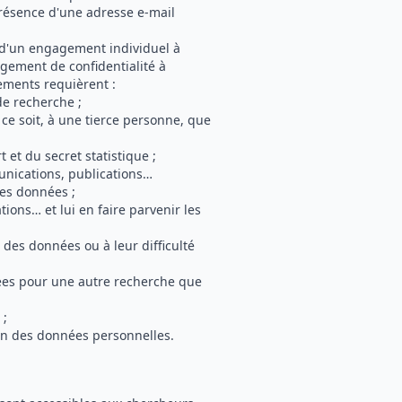
présence d'une adresse e-mail
e d'un engagement individuel à
agement de confidentialité à
ements requièrent :
de recherche ;
e soit, à une tierce personne, que
 et du secret statistique ;
nications, publications…
des données ;
ions… et lui en faire parvenir les
é des données ou à leur difficulté
nées pour une autre recherche que
 ;
on des données personnelles.