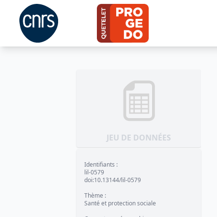
JEU DE DONNÉES
Identifiants
:
lil-0579
doi:10.13144/lil-0579
Thème
:
Santé et protection sociale