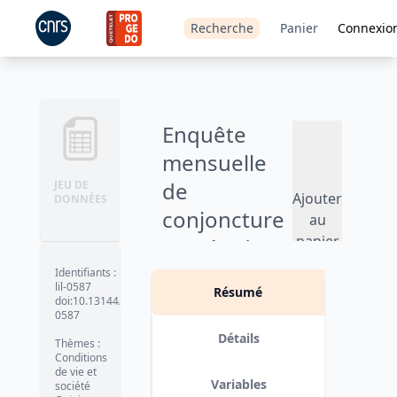
Recherche
Panier
Connexio
Enquête
mensuelle
de
JEU DE
Ajouter
DONNÉES
conjoncture
au
panier
auprès des
ménages -
Identifiants
:
lil-0587
Résumé
1997
doi:10.13144/lil-
0587
Version 1
date :
2006-12
Détails
Thèmes
:
Conditions
de vie et
Variables
société