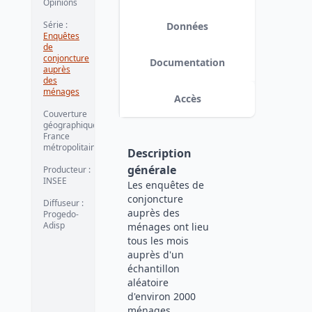
Opinions
Série
:
Données
Enquêtes
de
conjoncture
Documentation
auprès
des
ménages
Accès
Couverture
géographique
:
France
métropolitaine
Description
générale
Producteur
:
INSEE
Les enquêtes de
conjoncture
Diffuseur
:
auprès des
Progedo-
Adisp
ménages ont lieu
tous les mois
auprès d'un
échantillon
aléatoire
d'environ 2000
ménages,