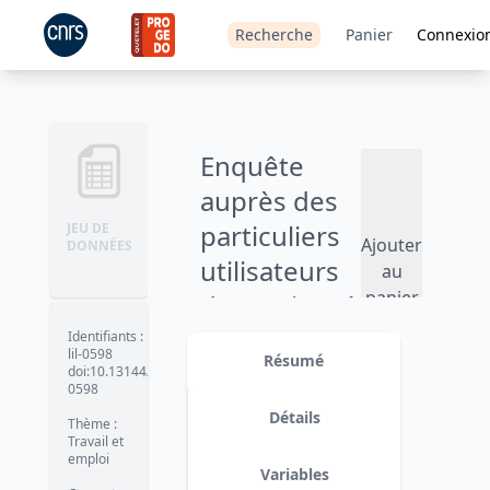
Recherche
Panier
Connexio
Enquête
auprès des
particuliers
JEU DE
Ajouter
DONNÉES
utilisateurs
au
panier
de services à
la personne
Identifiants
:
lil-0598
Résumé
- 2008
doi:10.13144/lil-
0598
Version 1
date :
2011-09-15
Détails
Thème
:
Travail et
emploi
Variables