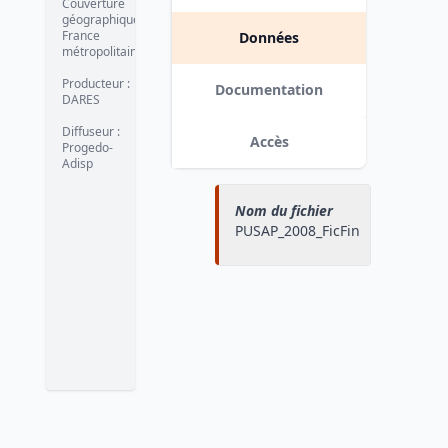
Couverture
géographique
:
France
Données
métropolitaine
Producteur
:
Documentation
DARES
Diffuseur
:
Accès
Progedo-
Adisp
Nom du fichier
PUSAP_2008_FicFin