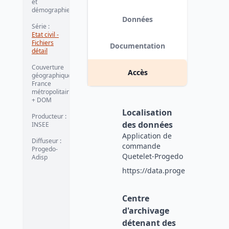
et
démographie
Données
Série
:
Etat civil -
Fichiers
Documentation
détail
Couverture
Accès
géographique
:
France
métropolitaine
+ DOM
Localisation
Producteur
:
des données
INSEE
Application de
Diffuseur
:
commande
Progedo-
Quetelet-Progedo
Adisp
https://data.progedo.fr
Centre
d'archivage
détenant des