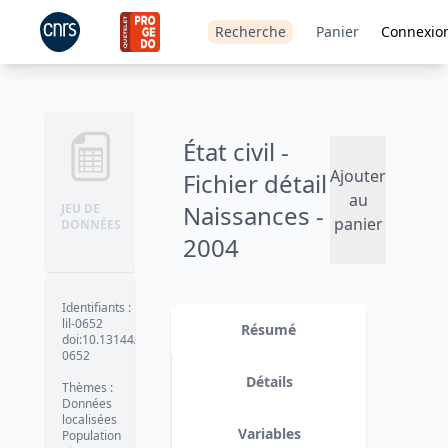
Recherche
Panier
Connexio
État civil -
Ajouter
Fichier détail
au
Naissances -
JEU DE
panier
DONNÉES
2004
Version 1
date :
2012-02-15
Identifiants
:
lil-0652
Résumé
doi:10.13144/lil-
0652
Détails
Thèmes
:
Données
localisées
Variables
Population