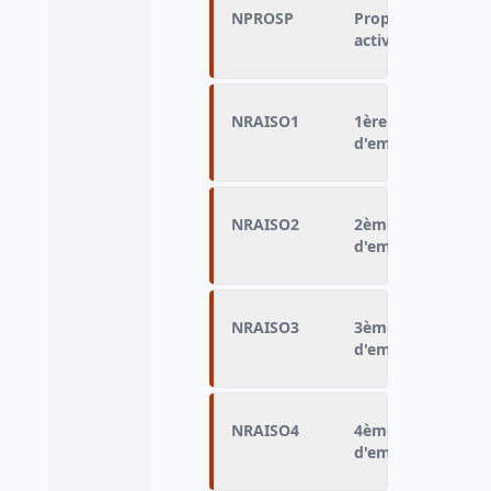
NPROSP
Proposition de tra
activité ou la fin
NRAISO1
1ère raison du ref
d'emploi
NRAISO2
2ème raison du re
d'emploi
NRAISO3
3ème raison du re
d'emploi
NRAISO4
4ème raison du re
d'emploi