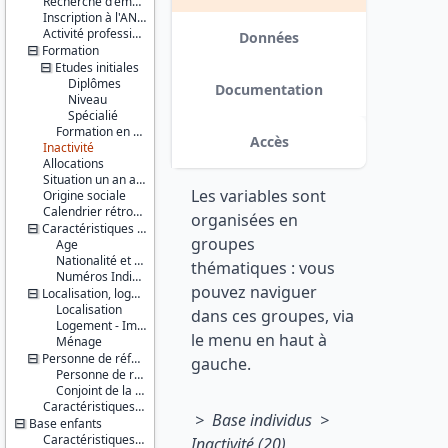
Recherche d'emploi
Série :
EXTRILOG_RETROPOLE et
Inscription à l'ANPE
Enquête
EXTRI_RETROPOLE ; dans les fichiers
Activité professionnelle antérieure
Emploi /
Données
individus EXTRILOG_RETROPOLE,
Formation
Enquête
EXTRI_RETROPOLE,
Etudes initiales
Emploi en
EXTRI1_RETROPOLE et
continu
Diplômes
EXTRI16_RETROPOLE ; dans les
Documentation
(EE / EEC)
Niveau
fichiers logements
Spécialié
EXTRILOG_RETROPOLE). Une
Couverture
Formation en cours
variable HALO_ANC a également
Accès
Inactivité
géographique :
été ajoutée dans les fichiers
Allocations
France
individus : elle correspond à
métropolitaine
Situation un an auparavant
l'ancienne définition du Halo, à
Les variables sont
Origine sociale
savoir les personnes inactives
Producteur :
Calendrier rétrospectif d'activité
souhaitant ou cherchant activement
organisées en
INSEE
Caractéristiques personnelles
un emploi. De plus, les valeurs de la
groupes
Age
variable IDENQ (identifiant
Diffuseur :
Nationalité et pays de naissance
enquêteur anonymisé) ont été
thématiques : vous
Progedo-
Numéros Individuels
modifiées suite à un changement
pouvez naviguer
Adisp
Localisation, logement, ménage
dans l'anonymisation des
Localisation
identifiants. date : 2015-11-13
dans ces groupes, via
Logement - Immeuble
le menu en haut à
Ménage
Personne de référence du ménage et son conjoint
gauche.
Personne de référence du ménage
Conjoint de la personne de référence du ménage
Caractéristiques d'enquête
> Base individus >
Base enfants
Caractéristiques personnelles
Inactivité (20)