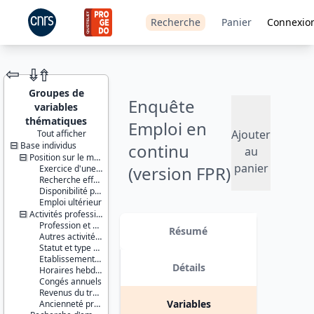
Recherche
Panier
Connexio
⇦
⇮
⇮
Groupes de
Enquête
variables
thématiques
Emploi en
Ajouter
Tout afficher
Base individus
continu
JEU DE
au
DONNÉES
Position sur le marché du travail
panier
(version FPR)
Exercice d'une activité professionnelle effective
Recherche effective d'un travail
- 2010
Disponibilité pour travailler
Emploi ultérieur
Activités professionnelles
Identifiants :
Version 4 : Ajout de pondérations
Profession et employeur principaux
lil-0684b
supplémentaires dites « rétropolées
Résumé
Autres activités professionnelles
doi:10.13144/lil-
» (variables suffixées par
Statut et type de contrat
0684b
_RETROPOLE), permettant de
Etablissement employeur
retrouver, sur la période 2003-2012,
Détails
Horaires hebdomadaires
Thème :
les séries qui ont été corrigées de
Congés annuels
Travail et
l'effet de la rénovation du
Revenus du travail
emploi
questionnaire au 1er janvier 2013
Variables
Ancienneté professionnelle
(dans les fichiers enfants