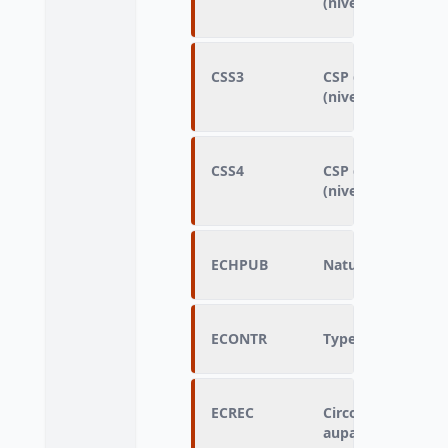
(niveau détaillé)
CSS3
CSP de la troisiè
(niveau détaillé)
CSS4
CSP de la quatriè
(niveau détaillé)
ECHPUB
Nature de l'emplo
ECONTR
Type de contrat d
ECREC
Circonstances d'a
auparavant