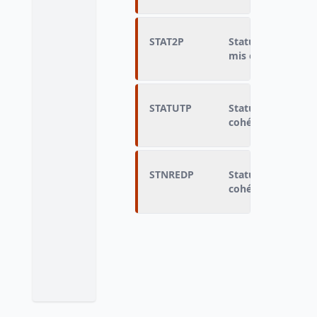
STAT2P
Statut (salarié, n
mis en cohérence 
STATUTP
Statut détaillé u
cohérence avec la
STNREDP
Statut un an aupa
cohérence avec la