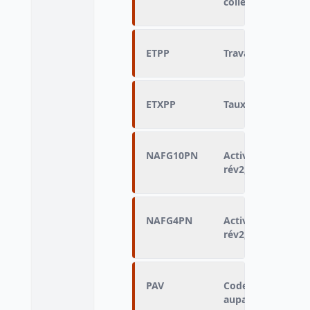
collectivités loca
ETPP
Travail à temps p
ETXPP
Taux de temps par
NAFG10PN
Activité de l'emp
rév2, 10 postes)
NAFG4PN
Activité de l'emp
rév2, 4 postes)
PAV
Code de la profes
auparavant