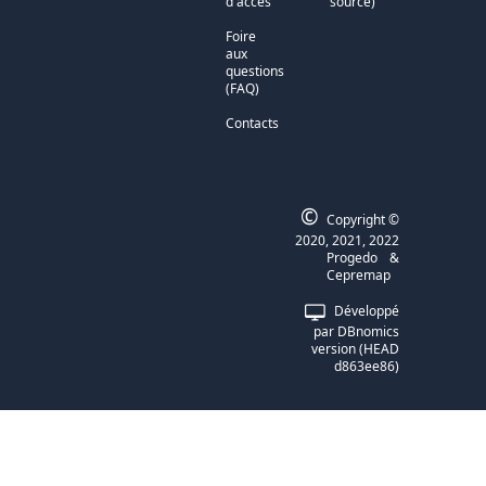
d'accès
source)
Foire
aux
questions
(FAQ)
Contacts
©
Copyright ©
2020, 2021, 2022
Progedo
&
Cepremap
Développé
par DBnomics
version (HEAD
d863ee86)