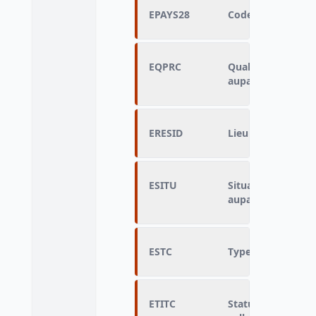
EPAYS28
Code du pays de 
EQPRC
Qualification de l
auparavant
ERESID
Lieu de résidence
ESITU
Situation de rech
auparavant
ESTC
Type d'emploi un
ETITC
Statut des agents 