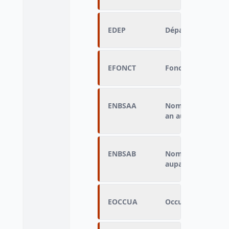
EDEP
Département de r
EFONCT
Fonction principa
ENBSAA
Nombre de salarié
an auparavant
ENBSAB
Nombre de salarié
auparavant
EOCCUA
Occupation un an