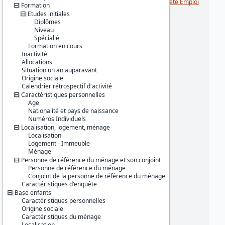
Série :
Enquête Emploi / Enquête Emploi
Formation
en continu (EE / EEC)
Etudes initiales
Diplômes
Couverture géographique :
Niveau
France métropolitaine
Spécialié
Formation en cours
Producteur :
Inactivité
INSEE
Allocations
Situation un an auparavant
Diffuseur :
Origine sociale
Progedo-Adisp
Calendrier rétrospectif d'activité
Caractéristiques personnelles
Age
Nationalité et pays de naissance
Numéros Individuels
Localisation, logement, ménage
Localisation
Logement - Immeuble
Ménage
Personne de référence du ménage et son conjoint
Personne de référence du ménage
Conjoint de la personne de référence du ménage
Caractéristiques d'enquête
Base enfants
Caractéristiques personnelles
Origine sociale
Caractéristiques du ménage
Localisation