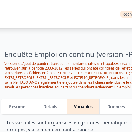
Rech
Enquête Emploi en continu (version FP
Version 4 : Ajout de pondérations supplémentaires dites « rétropolées » (var
retrouver, sur la période 2003-2012, les séries qui ont été corrigées de l'effet
2013 (dans les fichiers enfants EXTRILOG_RETROPOLE et EXTRI_RETROPOLE ; d
EXTRI_RETROPOLE, EXTRI1_RETROPOLE et EXTRI16_RETROPOLE ; dans les fic
variable HALO_ANC a également été ajoutée dans les fichiers individus : elle c
savoir les personnes inactives souhaitant ou cherchant activement un emploi. 
(identifiant enquêteur anonymisé) ont été modifiées suite à un changement dan
11-13
Résumé
Détails
Variables
Données
Les variables sont organisées en groupes thématiques 
groupes, via le menu en haut à gauche.