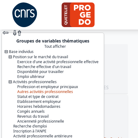
⇦
⇮
⇮
Groupes de variables thématiques
Tout afficher
Base individus
Position sur le marché du travail
Exercice d'une activité professionnelle effective
Recherche effective d'un travail
Disponibilité pour travailler
Emploi ultérieur
Activités professionnelles
Profession et employeur principaux
JEU DE DONNÉES
Autres activités professionnelles
Statut et type de contrat
Etablissement employeur
Identifiants :
Horaires hebdomadaires
lil-0684b
Congés annuels
doi:10.13144/lil-0684b
Revenus du travail
Ancienneté professionnelle
Thème :
Recherche d'emploi
Travail et emploi
Inscription à l'ANPE
Activité professionnelle antérieure