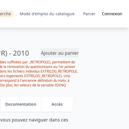
erche
Mode d'emploi du catalogue
Panier
Connexion
R) - 2010
Ajouter au panier
iables suffixées par _RETROPOLE), permettant de
 de la rénovation du questionnaire au 1er janvier
ans les fichiers individus EXTRILOG_RETROPOLE,
hiers logements EXTRILOG_RETROPOLE). Une
orrespond à l'ancienne définition du Halo, à
De plus, les valeurs de la variable IDENQ
s l'anonymisation des identifiants. date : 2015-
Documentation
Accès
: vous pouvez naviguer dans ces