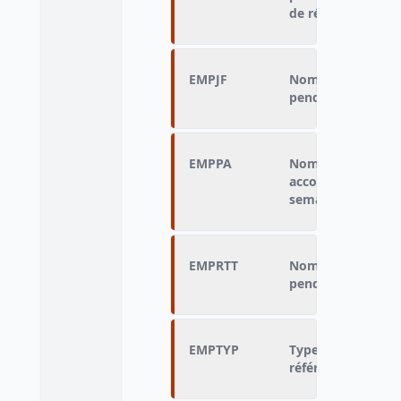
de référence
EMPJF
Nombre d'heures o
pendant la semain
EMPPA
Nombre d'heures 
accordés par l'em
semaine de référ
EMPRTT
Nombre d'heures 
pendant la semain
EMPTYP
Types de congés p
référence