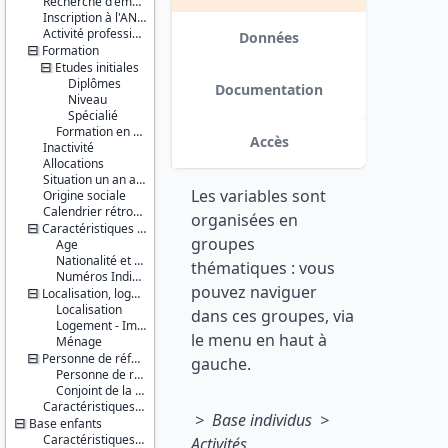
Recherche d'emploi
Série :
EXTRILOG_RETROPOLE et
Inscription à l'ANPE
Enquête
EXTRI_RETROPOLE ; dans les fichiers
Activité professionnelle antérieure
Emploi /
Données
individus EXTRILOG_RETROPOLE,
Formation
Enquête
EXTRI_RETROPOLE,
Etudes initiales
Emploi en
EXTRI1_RETROPOLE et
continu
Diplômes
EXTRI16_RETROPOLE ; dans les
Documentation
(EE / EEC)
Niveau
fichiers logements
Spécialié
EXTRILOG_RETROPOLE). Une
Couverture
Formation en cours
variable HALO_ANC a également
Accès
Inactivité
géographique :
été ajoutée dans les fichiers
Allocations
France
individus : elle correspond à
métropolitaine
Situation un an auparavant
l'ancienne définition du Halo, à
Les variables sont
Origine sociale
savoir les personnes inactives
Producteur :
Calendrier rétrospectif d'activité
souhaitant ou cherchant activement
organisées en
INSEE
Caractéristiques personnelles
un emploi. De plus, les valeurs de la
groupes
Age
variable IDENQ (identifiant
Diffuseur :
Nationalité et pays de naissance
enquêteur anonymisé) ont été
thématiques : vous
Progedo-
Numéros Individuels
modifiées suite à un changement
pouvez naviguer
Adisp
Localisation, logement, ménage
dans l'anonymisation des
Localisation
identifiants. date : 2015-11-13
dans ces groupes, via
Logement - Immeuble
le menu en haut à
Ménage
Personne de référence du ménage et son conjoint
gauche.
Personne de référence du ménage
Conjoint de la personne de référence du ménage
Caractéristiques d'enquête
> Base individus >
Base enfants
Caractéristiques personnelles
Activités