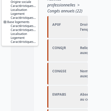
Origine sociale
professionnelles >
Caractéristiques du ménage
Localisation
Congés annuels (22)
Logement
Caractéristiques d'enquête
Base logements
AP0F
Droits à congé id
Caractéristiques de la PRM
l'enquête précéde
Caractéristiques du ménage
Localisation
Logement
Caractéristiques d'enquête
CONGJR
Reliquat en jours
auxquels le salarié
CONGSE
Nombre de semain
auxquels le salarié
EMPABS
Absence pour mala
au cours de la se