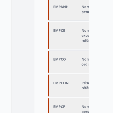
EMPANH
Nombre d'heures 
pendant la semain
EMPCE
Nombre d'heures 
exceptionnel pend
référence
EMPCO
Nombre d'heures 
ordinaires pendan
EMPCON
Prise de congés p
référence
EMPCP
Nombre d'heures 
personnel non ré