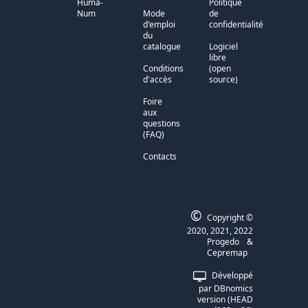
Huma-
Politique
Num
Mode
de
d'emploi
confidentialité
du
catalogue
Logiciel
libre
Conditions
(open
d'accès
source)
Foire
aux
questions
(FAQ)
Contacts
©
Copyright ©
2020, 2021, 2022
Progedo
&
Cepremap
Développé
par DBnomics
version (HEAD