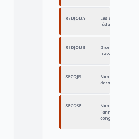
REDJOUA
Les congés déclar
réduction du temp
REDJOUB
Droit à des jours
travail en plus de
SECOJR
Nombre de jours d
dernière par le sal
SECOSE
Nombre de semain
l'année dernière p
congés d'ancienne