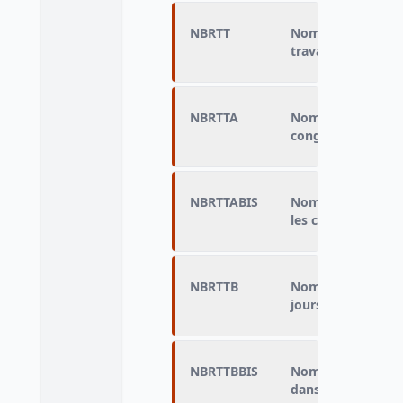
NBRTT
Nombre de jours 
travail auxquels le
NBRTTA
Nombre de jours R
congés déclarés
NBRTTABIS
Nombre de jours R
les congés déclar
NBRTTB
Nombre de jours R
jours de congés d
NBRTTBBIS
Nombre de jours R
dans les congés d