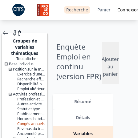
Recherche
Panier
Connexio
⇦
⇮
⇮
Groupes de
Enquête
variables
thématiques
Emploi en
Ajouter
Tout afficher
Base individus
continu
JEU DE
au
DONNÉES
Position sur le marché du travail
panier
(version FPR)
Exercice d'une activité professionnelle effective
Recherche effective d'un travail
- 2010
Disponibilité pour travailler
Emploi ultérieur
Activités professionnelles
Identifiants :
Version 4 : Ajout de pondérations
Profession et employeur principaux
lil-0684b
supplémentaires dites « rétropolées
Résumé
Autres activités professionnelles
doi:10.13144/lil-
» (variables suffixées par
Statut et type de contrat
0684b
_RETROPOLE), permettant de
Etablissement employeur
retrouver, sur la période 2003-2012,
Détails
Horaires hebdomadaires
Thème :
les séries qui ont été corrigées de
Congés annuels
Travail et
l'effet de la rénovation du
Revenus du travail
emploi
questionnaire au 1er janvier 2013
Variables
Ancienneté professionnelle
(dans les fichiers enfants