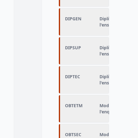
DIPGEN
Diplôme le plus é
l'enseignement g
DIPSUP
Diplôme le plus é
l'enseignement su
DIPTEC
Diplôme le plus é
l'enseignement t
OBTETM
Mode d'obtention
l'enquête précéde
OBTSEC
Mode d'obtention