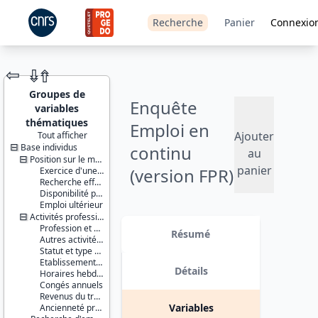
Recherche
Panier
Connexio
⇦
⇮
⇮
Groupes de
Enquête
variables
thématiques
Emploi en
Ajouter
Tout afficher
Base individus
continu
JEU DE
au
DONNÉES
Position sur le marché du travail
panier
(version FPR)
Exercice d'une activité professionnelle effective
Recherche effective d'un travail
- 2010
Disponibilité pour travailler
Emploi ultérieur
Activités professionnelles
Identifiants :
Version 4 : Ajout de pondérations
Profession et employeur principaux
lil-0684b
supplémentaires dites « rétropolées
Résumé
Autres activités professionnelles
doi:10.13144/lil-
» (variables suffixées par
Statut et type de contrat
0684b
_RETROPOLE), permettant de
Etablissement employeur
retrouver, sur la période 2003-2012,
Détails
Horaires hebdomadaires
Thème :
les séries qui ont été corrigées de
Congés annuels
Travail et
l'effet de la rénovation du
Revenus du travail
emploi
questionnaire au 1er janvier 2013
Variables
Ancienneté professionnelle
(dans les fichiers enfants