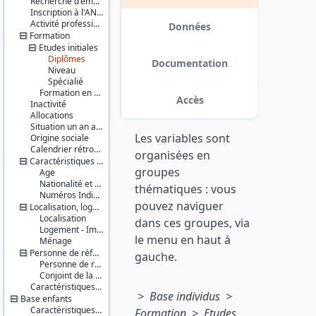
Recherche d'emploi
Série :
EXTRILOG_RETROPOLE et
Inscription à l'ANPE
Enquête
EXTRI_RETROPOLE ; dans les fichiers
Activité professionnelle antérieure
Emploi /
Données
individus EXTRILOG_RETROPOLE,
Formation
Enquête
EXTRI_RETROPOLE,
Etudes initiales
Emploi en
EXTRI1_RETROPOLE et
continu
Diplômes
EXTRI16_RETROPOLE ; dans les
Documentation
(EE / EEC)
Niveau
fichiers logements
Spécialié
EXTRILOG_RETROPOLE). Une
Couverture
Formation en cours
variable HALO_ANC a également
Accès
Inactivité
géographique :
été ajoutée dans les fichiers
Allocations
France
individus : elle correspond à
métropolitaine
Situation un an auparavant
l'ancienne définition du Halo, à
Les variables sont
Origine sociale
savoir les personnes inactives
Producteur :
Calendrier rétrospectif d'activité
souhaitant ou cherchant activement
organisées en
INSEE
Caractéristiques personnelles
un emploi. De plus, les valeurs de la
groupes
Age
variable IDENQ (identifiant
Diffuseur :
Nationalité et pays de naissance
enquêteur anonymisé) ont été
thématiques : vous
Progedo-
Numéros Individuels
modifiées suite à un changement
pouvez naviguer
Adisp
Localisation, logement, ménage
dans l'anonymisation des
Localisation
identifiants. date : 2015-11-13
dans ces groupes, via
Logement - Immeuble
le menu en haut à
Ménage
Personne de référence du ménage et son conjoint
gauche.
Personne de référence du ménage
Conjoint de la personne de référence du ménage
Caractéristiques d'enquête
> Base individus >
Base enfants
Caractéristiques personnelles
Formation >
Etudes