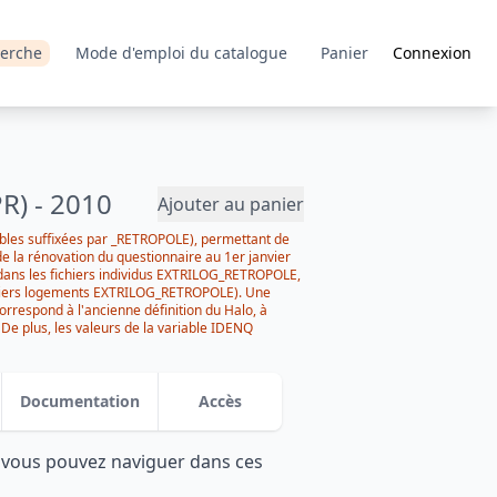
erche
Mode d'emploi du catalogue
Panier
Connexion
R) - 2010
Ajouter au panier
iables suffixées par _RETROPOLE), permettant de
 de la rénovation du questionnaire au 1er janvier
ans les fichiers individus EXTRILOG_RETROPOLE,
hiers logements EXTRILOG_RETROPOLE). Une
orrespond à l'ancienne définition du Halo, à
De plus, les valeurs de la variable IDENQ
s l'anonymisation des identifiants. date : 2015-
Documentation
Accès
: vous pouvez naviguer dans ces