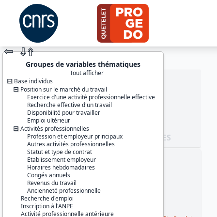
⇦
⇮
⇮
Groupes de variables thématiques
Tout afficher
Base individus
Position sur le marché du travail
Exercice d'une activité professionnelle effective
Recherche effective d'un travail
Disponibilité pour travailler
Emploi ultérieur
Activités professionnelles
Profession et employeur principaux
JEU DE DONNÉES
Autres activités professionnelles
Statut et type de contrat
Etablissement employeur
Identifiants :
Horaires hebdomadaires
lil-0684b
Congés annuels
doi:10.13144/lil-0684b
Revenus du travail
Ancienneté professionnelle
Thème :
Recherche d'emploi
Travail et emploi
Inscription à l'ANPE
Activité professionnelle antérieure