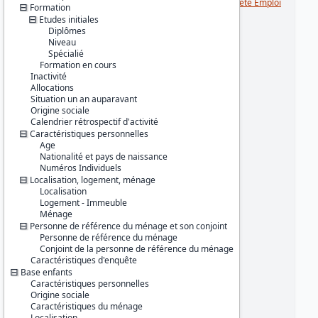
Série :
Enquête Emploi / Enquête Emploi
Formation
en continu (EE / EEC)
Etudes initiales
Diplômes
Couverture géographique :
Niveau
France métropolitaine
Spécialié
Formation en cours
Producteur :
Inactivité
INSEE
Allocations
Situation un an auparavant
Diffuseur :
Origine sociale
Progedo-Adisp
Calendrier rétrospectif d'activité
Caractéristiques personnelles
Age
Nationalité et pays de naissance
Numéros Individuels
Localisation, logement, ménage
Localisation
Logement - Immeuble
Ménage
Personne de référence du ménage et son conjoint
Personne de référence du ménage
Conjoint de la personne de référence du ménage
Caractéristiques d'enquête
Base enfants
Caractéristiques personnelles
Origine sociale
Caractéristiques du ménage
Localisation