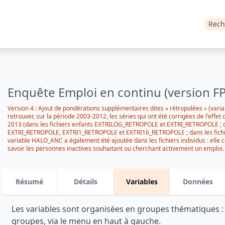
Rech
Enquête Emploi en continu (version FP
Version 4 : Ajout de pondérations supplémentaires dites « rétropolées » (var
retrouver, sur la période 2003-2012, les séries qui ont été corrigées de l'effet
2013 (dans les fichiers enfants EXTRILOG_RETROPOLE et EXTRI_RETROPOLE ; d
EXTRI_RETROPOLE, EXTRI1_RETROPOLE et EXTRI16_RETROPOLE ; dans les fic
variable HALO_ANC a également été ajoutée dans les fichiers individus : elle c
savoir les personnes inactives souhaitant ou cherchant activement un emploi. 
(identifiant enquêteur anonymisé) ont été modifiées suite à un changement dan
11-13
Résumé
Détails
Variables
Données
Les variables sont organisées en groupes thématiques 
groupes, via le menu en haut à gauche.