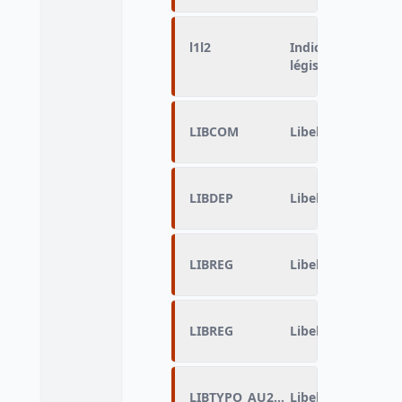
l1l2
Indicateur de vot
législatives
LIBCOM
Libellé de la com
LIBDEP
Libellé du départ
LIBREG
Libellé de la régi
LIBREG
Libellé de la régi
LIBTYPO_AU2010
Libellé de la Cat