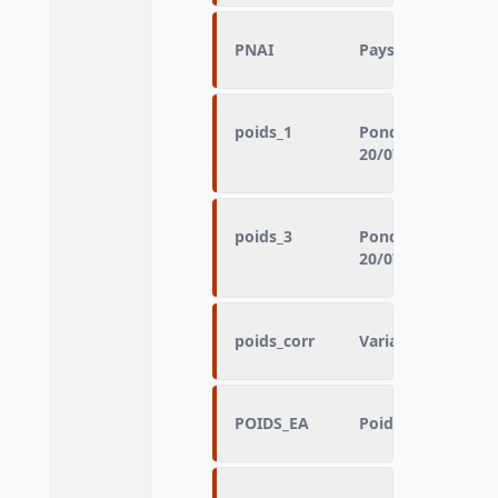
PNAI
Pays de naissance
poids_1
Pondération à util
20/07/2012)
poids_3
Pondération à util
20/07/2012)
poids_corr
Variable sans libel
POIDS_EA
Poids dans l’EAR (