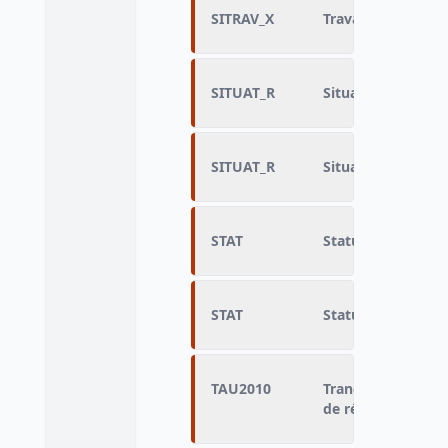
SITRAV_X
Travail actuel
SITUAT_R
Situation principa
SITUAT_R
Situation principa
STAT
Statut d’occupati
STAT
Statut d’occupati
TAU2010
Tranche d'aire ur
de résidence