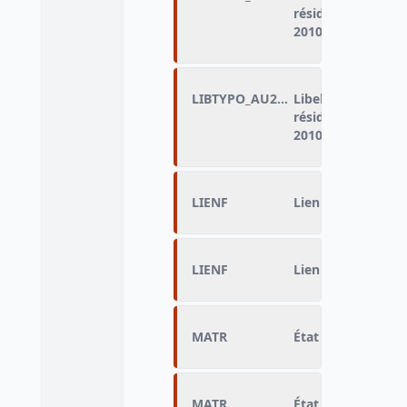
résidence dans le
2010
LIBTYPO_AU2010
Libellé de la Cat
résidence dans le
2010
LIENF
Lien familial
LIENF
Lien familial
MATR
État matrimonial 
MATR
État matrimonial 