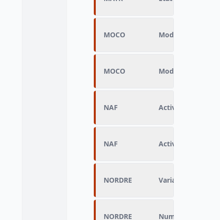
MOCO
Mode de cohabita
MOCO
Mode de cohabita
NAF
Activité économiq
NAF
Activité économiq
NORDRE
Variable sans libel
NORDRE
Numéro d’ordre no