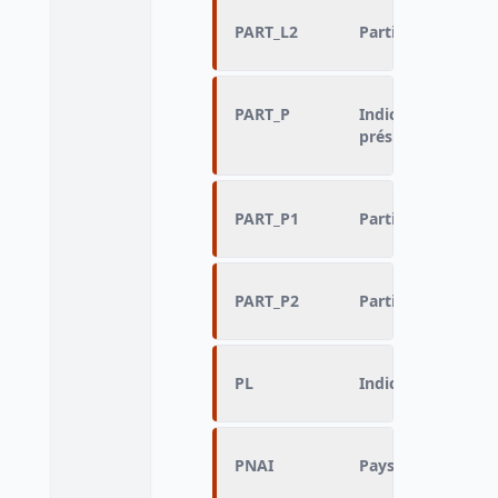
PART_L2
Participation au 2d
PART_P
Indicateur détaill
présidentielles :
PART_P1
Participation au 1
PART_P2
Participation au 2
PL
Indicateur de vot
PNAI
Pays de naissance