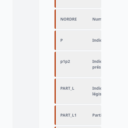
NORDRE
Numéro d’ordre no
P
Indicateur de vote
p1p2
Indicateur de vot
présidentielles :
PART_L
Indicateur détaill
législatives :
PART_L1
Participation au 1e