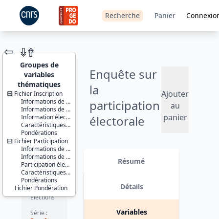
Recherche
Panier
Connexio
⇦
⇮
⇮
Groupes de
Enquête sur
variables
thématiques
la
Ajouter
Fichier Inscription
Informations de gestion
participation
JEU DE
au
Informations de zonage
DONNÉES
panier
Information électorale
électorale
Caractéristiques individuelles
Pondérations
(EPE) - 2012
Fichier Participation
Informations de gestion
Identifiants :
Version 2 : corrections des
Informations de zonage
lil-0743
pondérations. date : 2024-02-01
Résumé
Participation électorale
doi:10.13144/lil-
Caractéristiques individuelles
0743
Pondérations
Détails
Fichier Pondération
Thème :
Élections
Variables
Série :