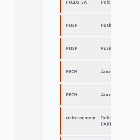
POIDS_EA
Poids dans l’EAR (
POSP
Position professi
POSP
Position professi
RECH
Ancienneté de la 
RECH
Ancienneté de la 
redressement
Indicateur de red
PART_L2, PART_P1