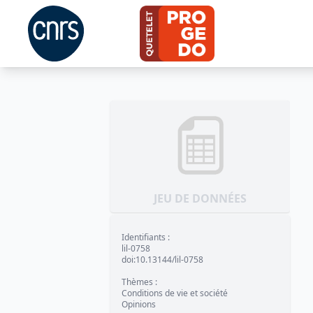
JEU DE DONNÉES
Identifiants
:
lil-0758
doi:10.13144/lil-0758
Thèmes
:
Conditions de vie et société
Opinions