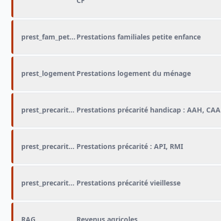
CF
prest_fam_petite_enfance
Prestations familiales petite enfance
prest_logement
Prestations logement du ménage
prest_precarite_hand
Prestations précarité handicap : AAH, CA
prest_precarite_RMI
Prestations précarité : API, RMI
prest_precarite_vieil
Prestations précarité vieillesse
RAG
Revenus agricoles