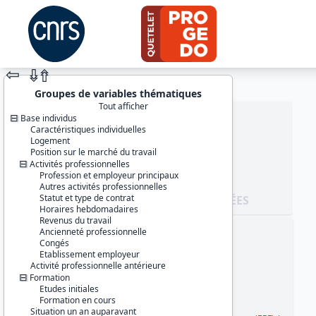
⇦
⇮
⇮
Groupes de variables thématiques
Tout afficher
Base individus
Caractéristiques individuelles
Logement
Position sur le marché du travail
Activités professionnelles
Profession et employeur principaux
Autres activités professionnelles
Statut et type de contrat
JEU DE DONNÉES
Horaires hebdomadaires
Revenus du travail
Ancienneté professionnelle
Identifiants :
Congés
lil-0767
Etablissement employeur
doi:10.13144/lil-0767
Activité professionnelle antérieure
Formation
Thème :
Etudes initiales
Salaire et revenus
Formation en cours
Situation un an auparavant