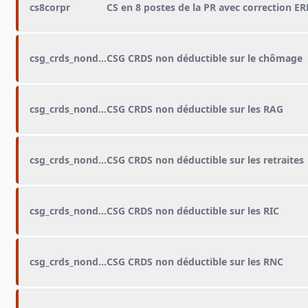
cs8corpr
CS en 8 postes de la PR avec correction ER
csg_crds_nondeductible_chomage
CSG CRDS non déductible sur le chômage
csg_crds_nondeductible_rag
CSG CRDS non déductible sur les RAG
csg_crds_nondeductible_retraites
CSG CRDS non déductible sur les retraites
csg_crds_nondeductible_ric
CSG CRDS non déductible sur les RIC
csg_crds_nondeductible_rnc
CSG CRDS non déductible sur les RNC