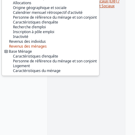
Série :
Enquêtes Revenus Fiscaux (ERF) /
Allocations
Enquêtes Revenus Fiscaux et Sociaux
Origine géographique et sociale
(ERFS)
Calendrier mensuel rétrospectif d'activité
Personne de référence du ménage et son conjoint
Couverture géographique :
Caractéristiques d'enquête
France métropolitaine
Recherche d'emploi
Inscription à pôle emploi
Producteur :
Inactivité
INSEE
Revenus des individus
Revenus des ménages
Diffuseur :
Base Ménage
Progedo-Adisp
Caractéristiques d'enquête
Personne de référence du ménage et son conjoint
Logement
Caractéristiques du ménage