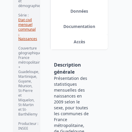
et
démographie
Données
Série
:
Etat civil
mensuel
Documentation
communal
-
Naissances
Accès
Couverture
géographique
:
France
métropolitaine
Description
+
générale
Guadeloupe,
Martinique,
Présentation des
Guyane,
statistiques
Réunion,
mensuelles des
St-Pierre
et
naissances en
Miquelon,
2009 selon le
St-Martin
sexe, pour toutes
et St-
les communes de
Barthélemy
France
Producteur
:
métropolitaine,
INSEE
de Guadeloupe,