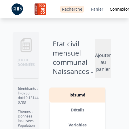
Recherche
Panier
Connexio
Etat civil
mensuel
Ajouter
communal -
JEU DE
au
DONNÉES
panier
Naissances -
2009
Identifiants
:
Version 1
date :
2013-06-07
lil-0783
Résumé
doi:10.13144/lil-
0783
Détails
Thèmes
:
Données
localisées
Variables
Population