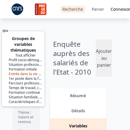
Recherche
Panier
Connexio
⇦
Groupes de
Enquête
variables
thématiques
Ajouter
auprès des
Tout afficher
au
Profil socio-démographique
salariés de
JEU DE
panier
Situation professionnelle actuelle
DONNÉES
Formation initiale
l'Etat - 2010
Entrée dans la vie active
1er poste dans la fonction publique
Version 1 date : 2013-12-09
Parcours professionnel dans la fonction publique
Temps de travail, congés et absences en 2010
Identifiants :
Formation continue
lil-0813
Résumé
Situation familiale, origines géographiques et familiales
doi:10.13144/lil-
Caractéristiques d'enquête
0813
Détails
Thème :
Salaire et
revenus
Variables