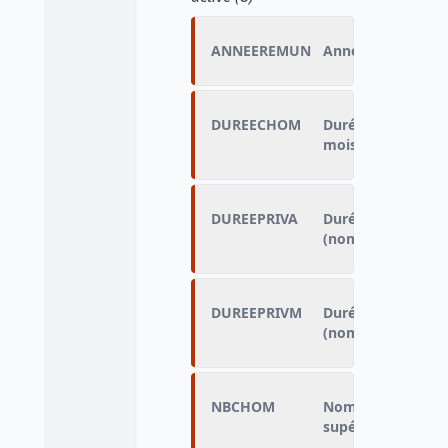
ANNEEREMUN
Année du premier
DUREECHOM
Durée totale de 
mois)
DUREEPRIVA
Durée de travail d
(nombre d'années
DUREEPRIVM
Durée de travail d
(nombre de mois)
NBCHOM
Nombre de pério
supérieures à 6 m