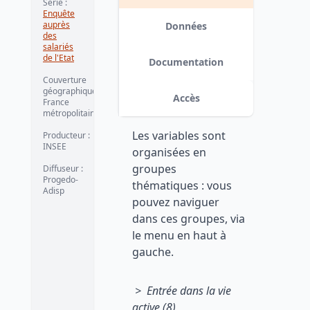
Série :
Enquête
auprès
Données
des
salariés
de l'Etat
Documentation
Couverture
géographique :
Accès
France
métropolitaine
Les variables sont
Producteur :
INSEE
organisées en
groupes
Diffuseur :
Progedo-
thématiques : vous
Adisp
pouvez naviguer
dans ces groupes, via
le menu en haut à
gauche.
> Entrée dans la vie
active (8)