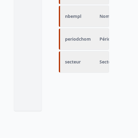
nbempl
Nombre d'employe
periodchom
Périodes de chôma
secteur
Secteur du premi