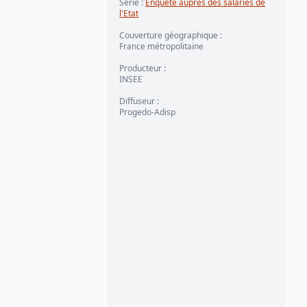
Série :
Enquête auprès des salariés de
l'Etat
Couverture géographique :
France métropolitaine
Producteur :
INSEE
Diffuseur :
Progedo-Adisp