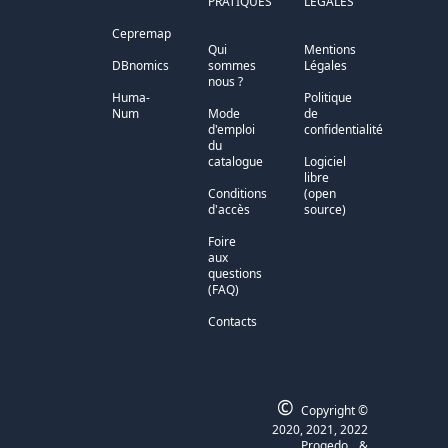
PRATIQUES
LÉGALES
Cepremap
Qui
Mentions
DBnomics
sommes
Légales
nous ?
Huma-
Politique
Num
Mode
de
d'emploi
confidentialité
du
catalogue
Logiciel
libre
Conditions
(open
d'accès
source)
Foire
aux
questions
(FAQ)
Contacts
©
Copyright ©
2020, 2021, 2022
Progedo
&