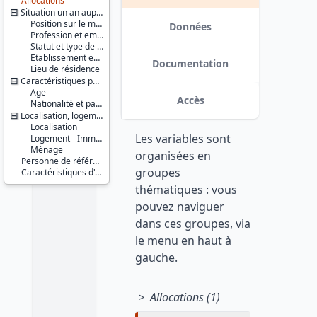
Allocations
Série :
Situation un an auparavant
Enquête
Position sur le marché du travail
Emploi
Données
Profession et employeur principaux
Statut et type de contrat
Couverture
Etablissement employeur
géographique :
Documentation
Lieu de résidence
France
Caractéristiques personnelles
métropolitaine
Age
Accès
Nationalité et pays de naissance
Producteur :
Localisation, logement, ménage
INSEE
Localisation
Les variables sont
Diffuseur :
Logement - Immeuble
Ménage
Progedo-
organisées en
Adisp
Personne de référence du ménage
groupes
Caractéristiques d'enquête
thématiques : vous
pouvez naviguer
dans ces groupes, via
le menu en haut à
gauche.
> Allocations (1)