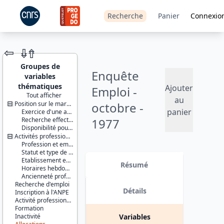
Recherche
Panier
Connexio
⇦
⇮
⇮
Groupes de
Enquête
variables
thématiques
Ajouter
Emploi -
Tout afficher
au
Position sur le marché du travail
octobre -
JEU DE
panier
Exercice d'une activité professionnelle effective
DONNÉES
Recherche effective d'un travail
1977
Disponibilité pour travailler
Activités professionnelles
Version 1 date : 2013-10-03
Profession et employeur principaux
Statut et type de contrat
Identifiants :
Etablissement employeur
lil-0816
Résumé
Horaires hebdomadaires
doi:10.13144/lil-
Ancienneté professionnelle
0816
Recherche d'emploi
Détails
Inscription à l'ANPE
Thème :
Activité professionnelle antérieure
Travail et
Formation
emploi
Inactivité
Variables