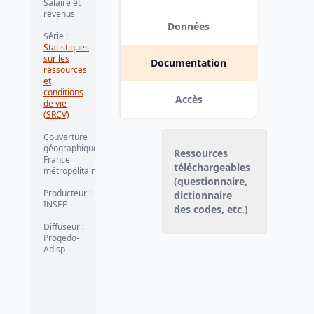
Salaire et
revenus
Données
Série
:
Statistiques
sur les
Documentation
ressources
et
conditions
Accès
de vie
(SRCV)
Couverture
géographique
:
Ressources
France
téléchargeables
métropolitaine
(questionnaire,
Producteur
:
dictionnaire
INSEE
des codes, etc.)
Diffuseur
:
Progedo-
Adisp