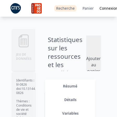
Recherche
Panier
Connexio
Statistiques
sur les
ressources
JEU DE
Ajouter
DONNÉES
et les
au
panier
conditions
de vie (SRCV)
Identifiants
:
lil-0826
Résumé
- 2011
doi:10.13144/lil-
0826
Version 4 : suppression des 6
Détails
Thèmes
:
variables (fichier "individus") PB210,
Conditions
PB210_F, PB220A, PB220A_F,
de vie et
PB220B, PB220B_F.
date :
2016-09-
Variables
société
29