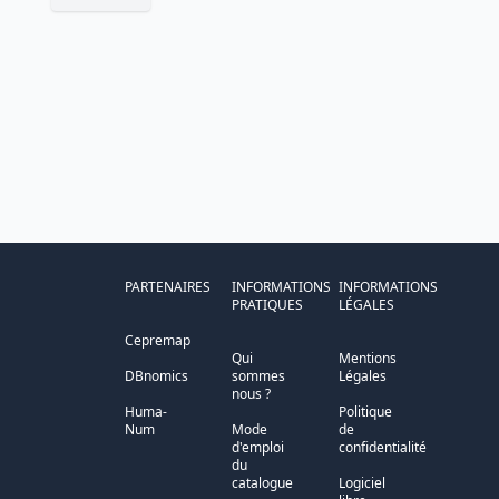
PARTENAIRES
INFORMATIONS
INFORMATIONS
PRATIQUES
LÉGALES
Cepremap
Qui
Mentions
DBnomics
sommes
Légales
nous ?
Huma-
Politique
Num
Mode
de
d'emploi
confidentialité
du
catalogue
Logiciel