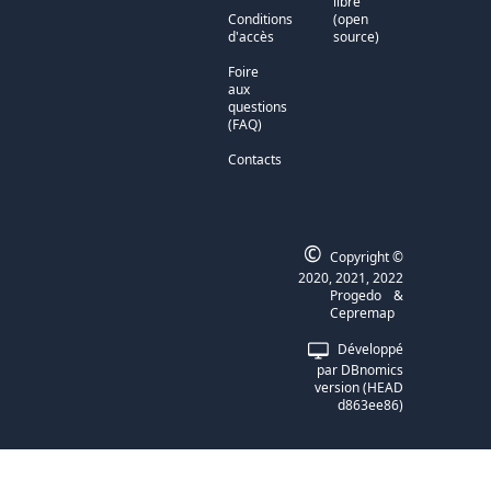
libre
Conditions
(open
d'accès
source)
Foire
aux
questions
(FAQ)
Contacts
©
Copyright ©
2020, 2021, 2022
Progedo
&
Cepremap
Développé
par
DBnomics
version
(
HEAD
d863ee86
)