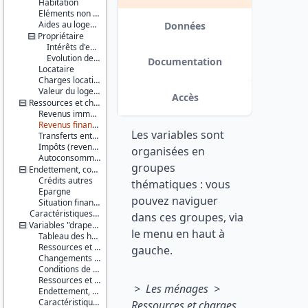
Habitation
Salaire et
revenus
Eléments non monétaires
Aides au logement
Données
Série :
Propriétaire
Statistiques
Intérêts d'emprunt
sur les
Evolution des caractéristiques d'emprunts depuis l'enquête précédente
Documentation
ressources
Locataire
et
Charges locatives et autres charges
conditions
Valeur du logement
Accès
de vie
Ressources et charges (en 2009)
(SRCV)
Revenus immobiliers ou fonciers
Revenus financiers
Les variables sont
Couverture
Transferts entre ménages
géographique :
Impôts (revenu, locaux, fortune) / Prime pour l'emploi
organisées en
France
Autoconsommation
groupes
métropolitaine
Endettement, confort financier (en 2010)
Crédits autres
thématiques : vous
Producteur :
Epargne
pouvez naviguer
INSEE
Situation financière
Caractéristiques d'enquête
dans ces groupes, via
Diffuseur :
Variables "drapeau"
le menu en haut à
Progedo-
Tableau des habitants du logement
Adisp
Ressources et charges en période courante
gauche.
Changements récents et jeunes enfants
Conditions de logement (résidence principale)
Ressources et charges (en 2009)
> Les ménages >
Endettement, confort financier (en 2010)
Caractéristiques d'enquête
Ressources et charges