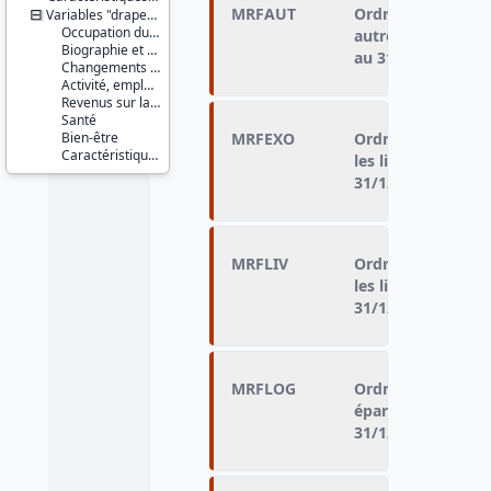
MRFAUT
Ordre de grandeu
Variables "drapeau"
Occupation du logement
autres placements
Biographie et ressources culturelles
au 31/12/2010
Changements récents et jeunes enfants
Activité, emploi, profession
Revenus sur la période de référence
Santé
Bien-être
MRFEXO
Ordre de grandeu
Caractéristiques d'enquête
les livrets d'épar
31/12/2010
MRFLIV
Ordre de grandeu
les livrets bancai
31/12/2010
MRFLOG
Ordre de grandeu
épargne logement
31/12/2010