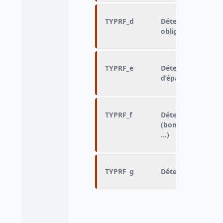
TYPRF_d
Détention de valeu
obligations, SICAV
TYPRF_e
Détention de prod
d’épargne retraite
TYPRF_f
Détention d'autre
(bons d'épargne, d
…)
TYPRF_g
Détention d'aucun