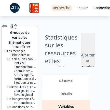
Recherche
Panier
Connexio
⇦
⇮
⇮
Groupes de
Statistiques
variables
thématiques
sur les
Tout afficher
Les ménages
ressources
JEU DE
Ajouter
Fiche Adresse
DONNÉES
et les
Tableau des habitants du logement
au
Etat-civil
panier
conditions
Situation familiale
Contour des ménages
de vie (SRCV)
Autres logements
Identifiants :
Formation et diplômes
lil-0826
Résumé
- 2011
Situation principale vis-à-vis du travail
doi:10.13144/lil-
Ressources et charges en période courante
0826
Charges et ressources relationnelles
Version 4 : suppression des 6
Détails
Revenu global
Thèmes :
variables (fichier "individus") PB210,
Changements récents et jeunes enfants
Conditions
PB210_F, PB220A, PB220A_F,
Introduction : changement de composition du ménage
de vie et
PB220B, PB220B_F. date : 2016-09-
Variables
Conditions de logement (résidence principale)
société
29