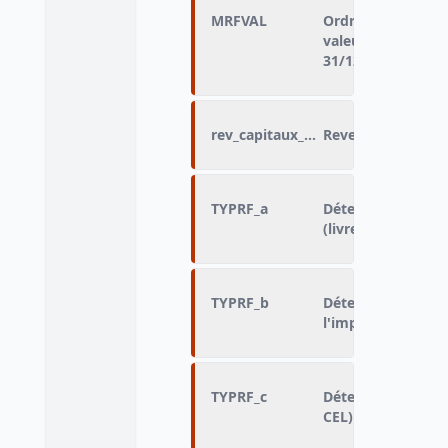
MRFVAL
Ordre de grandeu
valeurs mobilière
31/12/2010
rev_capitaux_mobiliers
Revenus financier
TYPRF_a
Détention de livr
(livret A ou bleu, 
TYPRF_b
Détention de livr
l'impôt (livret B, 
TYPRF_c
Détention d'éparg
CEL)