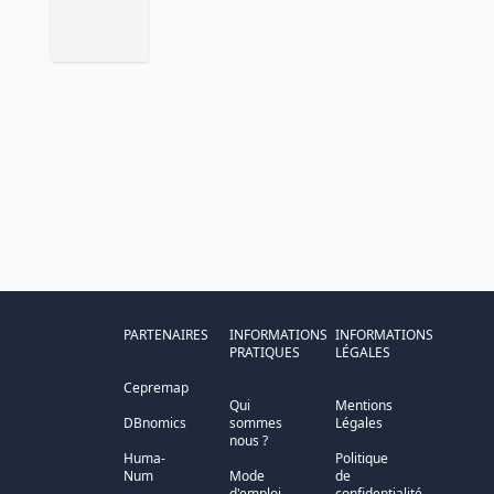
PARTENAIRES
INFORMATIONS
INFORMATIONS
PRATIQUES
LÉGALES
Cepremap
Qui
Mentions
DBnomics
sommes
Légales
nous ?
Huma-
Politique
Num
Mode
de
d'emploi
confidentialité