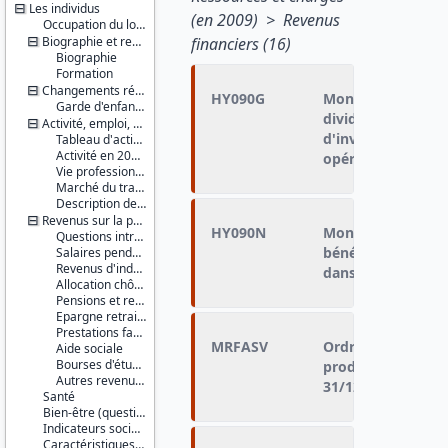
Les individus
(en 2009) > Revenus
Occupation du logement
Biographie et ressources culturelles
financiers (16)
Biographie
Formation
Changements récents et jeunes enfants
HY090G
Montant annuel br
Garde d'enfants âgés de 12 ans ou moins
dividendes, bénéfi
Activité, emploi, profession
d'investissements
Tableau d'activité
Activité en 2010 et 2011
opérations incorp
Vie professionnelle
Marché du travail
Description de l'activité ou ancienne activité
Revenus sur la période de référence
HY090N
Montant annuel ne
Questions introductives
bénéfices tirés d'
Salaires pendant la période de référence
Revenus d'indépendants non salariés
dans des opératio
Allocation chômage
Pensions et retraites
Epargne retraite
Prestations familiales
MRFASV
Ordre de grandeu
Aide sociale
Bourses d'études
produits d'assura
Autres revenus et divers
31/12/2010
Santé
Bien-être (questionnaire auto-administré inclus)
Indicateurs sociaux (IS1)
Caractéristiques d'enquête