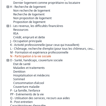
Série :
Enquête sur les Sans-Domiciles
Dernier logement comme propriétaire ou locataire
(SD)
H - Recherche de logement
Non recherche de logement
Couverture géographique :
Recherche de logement
France métropolitaine
Non proposition de logement
Proposition de logement
Producteurs :
I - Les revenus, les difficultés financières
INSEE
Ressources
Ined
RSA
Crédit, emprunt et dette
Diffuseur :
J - Occupation principale
Progedo-Adisp
K - Activité professionnelle (pour ceux qui travaillent)
L - Chômage, recherche d'emploi (pour tous les chômeurs, ceux qui recherchent un emploi ou souhaitent travailler)
M - Formation et expérience professionnelle
N - Participation à la vie sociale
O - Santé, handicaps, couverture sociale
Etat de santé
Maladies et traitements
Dentition
Hospitalisation et médecins
Sommeil
Consommation d’alcool
Couverture maladie
P - La famille, l'enfance
PP - Evénements de la vie
Q - Utilisation des services, recours aux aides
R - Post entretien
Caractéristiques d'enquête