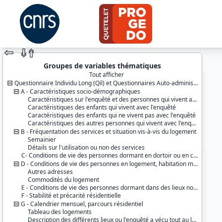
⇦
⇮
⇮
Groupes de variables thématiques
Tout afficher
Questionnaire Individu Long (Qil) et Questionnaires Auto-administrés (Qnf, Qfr)
A - Caractéristiques socio-démographiques
Caractéristiques sur l'enquêté et des personnes qui vivent avec l'enquêté
Caractéristiques des enfants qui vivent avec l'enquêté
Caractéristiques des enfants qui ne vivent pas avec l'enquêté
Caractéristiques des autres personnes qui vivent avec l'enquêté
B - Fréquentation des services et situation vis-à-vis du logement
Semainier
JEU DE DONNÉES
Détails sur l'utilisation ou non des services
C- Conditions de vie des personnes dormant en dortoir ou en chambre dans un hébergement collectif
D - Conditions de vie des personnes en logement, habitation mobile ou en hôtel
Identifiants :
Autres adresses
lil-0852
Commodités du logement
doi:10.13144/lil-0852
E - Conditions de vie des personnes dormant dans des lieux non prévus pour l'habitation
F - Stabilité et précarité résidentielle
Thème :
G - Calendrier mensuel, parcours résidentiel
Conditions de vie et société
Tableau des logements
Description des différents lieux ou l'enquêté a vécu tout au long de sa vie