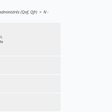
administrés (Qnf, Qfr) > N -
i,
de