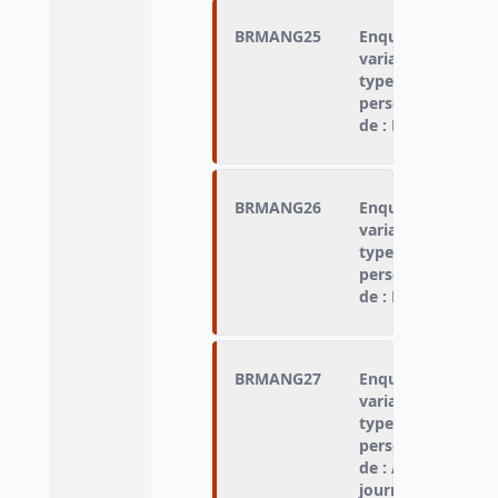
BRMANG25
Enquêté qui n'a p
variable « type de
type d'hébergemen
personne n'a pas 
de : Pas assez d’a
BRMANG26
Enquêté qui n'a p
variable « type de
type d'hébergemen
personne n'a pas 
de : N’avait pas f
BRMANG27
Enquêté qui n'a p
variable « type de
type d'hébergemen
personne n'a pas 
de : Avait mangé 
journée