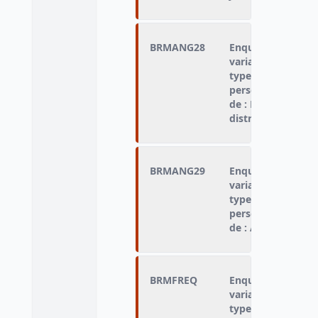
BRMANG28
Enquêté qui n'a p
variable « type de
type d'hébergemen
personne n'a pas 
de : Ne savait pas 
distributions de r
BRMANG29
Enquêté qui n'a p
variable « type de
type d'hébergemen
personne n'a pas 
de : Autre raison
BRMFREQ
Enquêté qui n'a p
variable « type de
type d'hébergemen