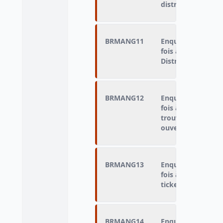
distribution de re
BRMANG11
Enquêté qui n'a 
fois à midi ou le s
Distributions trop
BRMANG12
Enquêté qui n'a 
fois à midi ou le s
trouvé de distrib
ouvert
BRMANG13
Enquêté qui n'a 
fois à midi ou le s
tickets-repas ou n’
BRMANG14
Enquêté qui n'a 