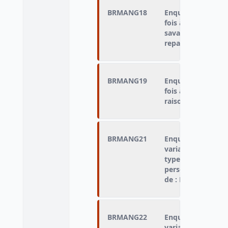
BRMANG18
Enquêté qui n'a 
fois à midi ou le s
savait pas qu’il ex
repas
BRMANG19
Enquêté qui n'a 
fois à midi ou le s
raison
BRMANG21
Enquêté qui n'a p
variable « type de
type d'hébergemen
personne n'a pas 
de : Distributions
BRMANG22
Enquêté qui n'a p
variable « type de