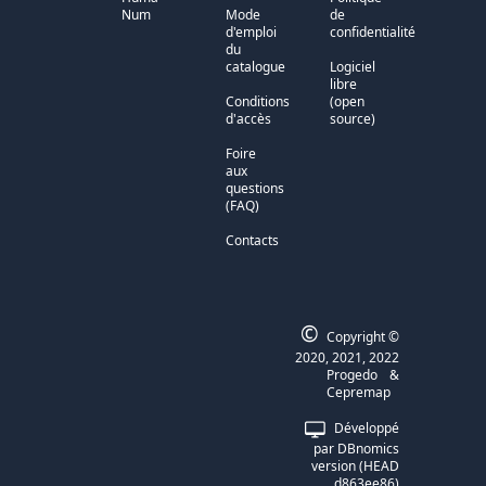
Num
Mode
de
d'emploi
confidentialité
du
catalogue
Logiciel
libre
Conditions
(open
d'accès
source)
Foire
aux
questions
(FAQ)
Contacts
©
Copyright ©
2020, 2021, 2022
Progedo
&
Cepremap
Développé
par DBnomics
version (HEAD
d863ee86)