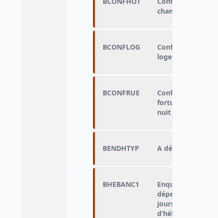
BCONFHOT
Confirme avoir b
chambre d’hôtel
BCONFLOG
Confirme avoir b
logement
BCONFRUE
Confirme avoir bi
fortune/ un lieu p
nuit sans possibil
BENDHTYP
A déclaré avoir d
BHEBANC1
Enquêté qui n'a j
dépendant d'une 
jours depuis qu'il
d’hébergement