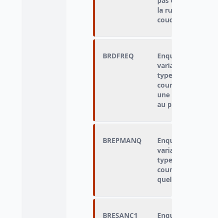
pas dans un abri d
la rue/ une halte 
couchage
BRDFREQ
Enquêté qui n'a p
variable « type de
type d'hébergemen
cours des 7 derni
une distribution 
au petit déjeuner
BREPMANQ
Enquêté qui n'a p
variable « type de
type d'hébergemen
cours des 7 dernie
quel repas?
BRESANC1
Enquêté qui a tou