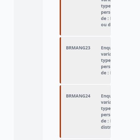
type d'hébergemen
personne n'a pas 
de : N’a pas trouv
ou de centre ouve
BRMANG23
Enquêté qui n'a p
variable « type de
type d'hébergemen
personne n'a pas 
de : Pas de tickets
BRMANG24
Enquêté qui n'a p
variable « type de
type d'hébergemen
personne n'a pas 
de : Ne voulait p
distribution de re