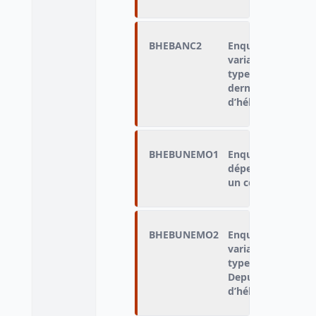
BHEBANC2
Enquêté qui n'a p
variable « type de
type d'hébergemen
dernière fois qu'i
d’hébergement, n
BHEBUNEMO1
Enquêté qui n’a j
dépendant d’une a
un centre d’hébe
BHEBUNEMO2
Enquêté qui n'a p
variable « type de
type d'hébergemen
Depuis un mois, a
d’hébergement