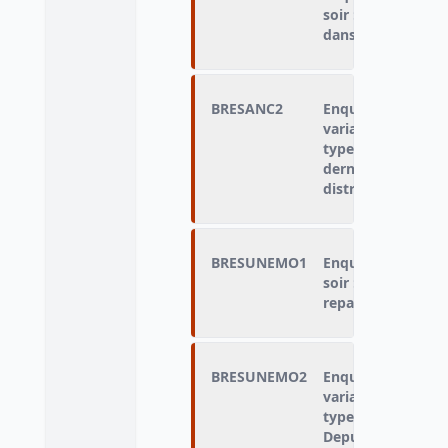
soir : nombre de 
dans une distribu
BRESANC2
Enquêté qui n'a p
variable « type de
type d'hébergemen
dernière fois qu'
distribution de r
BRESUNEMO1
Enquêté qui a tou
soir : a mangé da
repas
BRESUNEMO2
Enquêté qui n'a p
variable « type de
type d'hébergemen
Depuis un mois, 