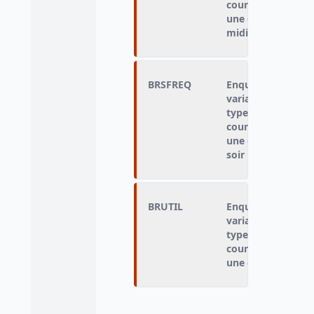
cours des 7 derni
une distribution d
midi
BRSFREQ
Enquêté qui n'a p
variable « type de
type d'hébergemen
cours des 7 derni
une distribution d
soir
BRUTIL
Enquêté qui n'a p
variable « type de
type d'hébergemen
cours des 7 derni
une distribution 