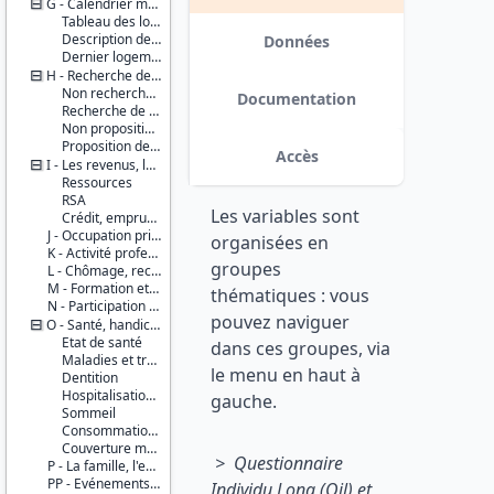
G - Calendrier mensuel, parcours résidentiel
Série :
Tableau des logements
Version 3 : modifications des
Enquête
Description des différents lieux ou l'enquêté a vécu tout au long de sa vie
Données
modalités de la variable ANAIS8
sur les
Dernier logement comme propriétaire ou locataire
(Code des pays de naissance), 404
Sans-
H - Recherche de logement
valeurs ont été modifiées. date :
Domiciles
Non recherche de logement
2018-03-19
Documentation
(SD)
Recherche de logement
Non proposition de logement
Couverture
Proposition de logement
Accès
géographique :
I - Les revenus, les difficultés financières
France
Ressources
métropolitaine
RSA
Les variables sont
Crédit, emprunt et dette
Producteurs :
J - Occupation principale
organisées en
INSEE
K - Activité professionnelle (pour ceux qui travaillent)
groupes
Ined
L - Chômage, recherche d'emploi (pour tous les chômeurs, ceux qui recherchent un emploi ou souhaitent travailler)
M - Formation et expérience professionnelle
thématiques : vous
Diffuseur :
N - Participation à la vie sociale
pouvez naviguer
Progedo-
O - Santé, handicaps, couverture sociale
Adisp
Etat de santé
dans ces groupes, via
Maladies et traitements
le menu en haut à
Dentition
Hospitalisation et médecins
gauche.
Sommeil
Consommation d’alcool
Couverture maladie
> Questionnaire
P - La famille, l'enfance
PP - Evénements de la vie
Individu Long (Qil) et