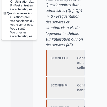
Q - Utilisation des services, recours aux aides
Questionnaires Auto-
R - Post entretien
Caractéristiques d'enquête
administrés (Qnf, Qfr)
Questionnaires Auto-administré (Qnf, Qfr)
> B - Fréquentation
Questions préliminaires
Vos conditions de vie actuelles
des services et
Vos revenus et votre profession
situation vis-à-vis du
Votre santé
Vos origines
logement > Détails
Caractéristiques d'enquête
sur l'utilisation ou non
des services (45)
BCONFCOL
Confirme avoir bi
ou une chambre 
collectif
BCONFHM
Confirme avoir b
habitation mobile