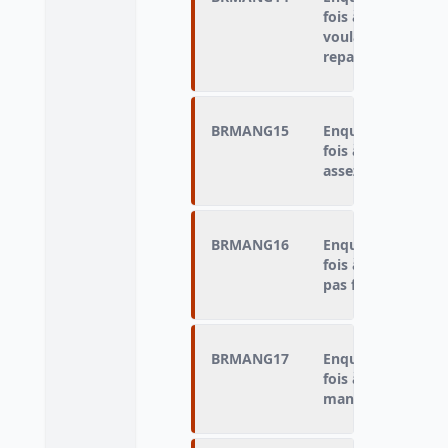
fois à midi ou le s
voulait pas mange
repas
BRMANG15
Enquêté qui n'a 
fois à midi ou le s
assez d’argent
BRMANG16
Enquêté qui n'a 
fois à midi ou le s
pas faim
BRMANG17
Enquêté qui n'a 
fois à midi ou le s
mangé à un autre