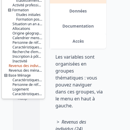
Etablissement employeur
Série :
Activité professionnelle antérieure
Enquêtes
Formation
Revenus
Données
Etudes initiales
Fiscaux
Formation post-scolaire
(ERF) /
Situation un an auparavant
Enquêtes
Documentation
Allocations
Revenus
Origine géographique et sociale
Fiscaux et
Calendrier mensuel rétrospectif d'activité
Sociaux
Accès
Personne de référence du ménage et son conjoint
(ERFS)
Caractéristiques d'enquête
Recherche d'emploi
Couverture
Les variables sont
Inscription à pôle emploi
géographique :
Inactivité
France
organisées en
Revenus des individus
métropolitaine
groupes
Revenus des ménages
Base Ménage
Producteur :
thématiques : vous
INSEE
Caractéristiques d'enquête
pouvez naviguer
Personne de référence du ménage et son conjoint
Logement
Diffuseur :
dans ces groupes, via
Progedo-
Caractéristiques du ménage
le menu en haut à
Adisp
gauche.
> Revenus des
individus (24)