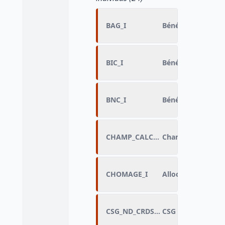
BAG_I
Bénéfices agricol
BIC_I
Bénéfices industr
BNC_I
Bénéfices non co
CHAMP_CALCUL
Champ pour le cal
CHOMAGE_I
Allocations chôma
CSG_ND_CRDS_BAG_I
CSG non déductib