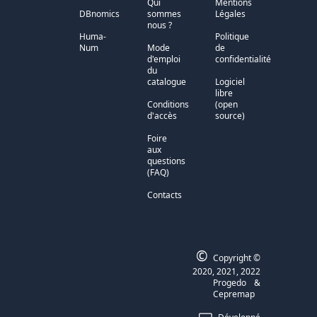
Qui
Mentions
DBnomics
sommes
Légales
nous ?
Huma-
Politique
Num
Mode
de
d'emploi
confidentialité
du
catalogue
Logiciel
libre
Conditions
(open
d'accès
source)
Foire
aux
questions
(FAQ)
Contacts
©
Copyright ©
2020, 2021, 2022
Progedo
&
Cepremap