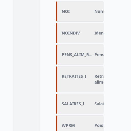
NOI
Numéro individue
NOINDIV
Identifiant individ
PENS_ALIM_RECUE_I
Pensions alimenta
RETRAITES_I
Retraites et pens
alimentaires)
SALAIRES_I
Salaires et traite
WPRM
Poids final ERFS