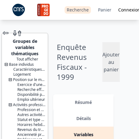
Recherche
Panier
Connexio
⇦
⇮
⇮
Groupes de
Enquête
variables
thématiques
Ajouter
Revenus
Tout afficher
au
Base individus
Fiscaux -
JEU DE
panier
Caractéristiques individuelles
DONNÉES
Logement
1999
Position sur le marché du travail
Exercice d'une activité professionnelle effective
Version 1 date : 2014-06-27
Recherche effective d'un travail
Disponibilité pour travailler
Identifiants :
Emploi ultérieur
lil-0859
Résumé
Activités professionnelles
doi:10.13144/lil-
Profession et employeur principaux
0859
Autres activités professionnelles
Détails
Statut et type de contrat
Thème :
Horaires hebdomadaires
Salaire et
Revenus du travail
revenus
Variables
Ancienneté professionnelle