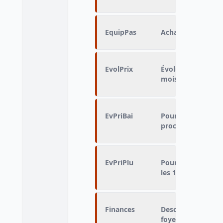
EquipPas
Achats important
EvolPrix
Évolution des prix
mois
EvPriBai
Pourcentage de ba
prochains mois
EvPriPlu
Pourcentage d'au
les 12 prochains 
Finances
Description de la 
foyer