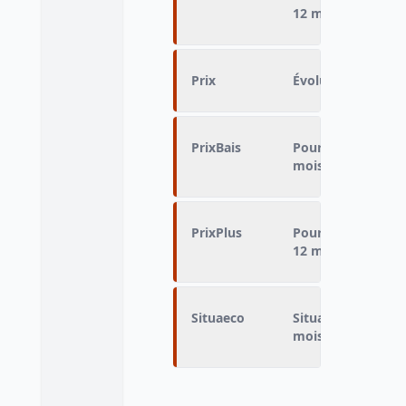
12 mois
Prix
Évolution des pri
PrixBais
Pourcentage de ba
mois
PrixPlus
Pourcentage d'au
12 mois
Situaeco
Situation économi
mois