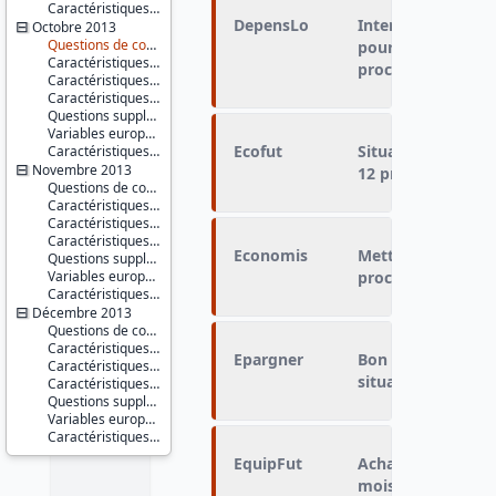
Caractéristiques d'enquête
DepensLo
Intention d'enga
Octobre 2013
Questions de conjoncture
pour améliorer un
Caractéristiques du répondant
prochains mois
Caractéristiques du conjoint
Caractéristiques du ménage
Questions supplémentaires : difficultés de paiement concernant le logement
Variables européennes
Ecofut
Situation économi
Caractéristiques d'enquête
Novembre 2013
12 prochains moi
Questions de conjoncture
Caractéristiques du répondant
Caractéristiques du conjoint
Caractéristiques du ménage
Economis
Mettre de l'argent
Questions supplémentaires : opinions et pratiques environnementales
Variables européennes
prochains mois
Caractéristiques d'enquête
Décembre 2013
Questions de conjoncture
Caractéristiques du répondant
Epargner
Bon moment pour 
Caractéristiques du conjoint
situation économi
Caractéristiques du ménage
Questions supplémentaires
Variables européennes
Caractéristiques d'enquête
EquipFut
Achats importants
mois