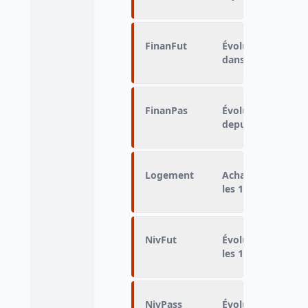
FinanFut
Évolution de la si
dans les 12 proch
FinanPas
Évolution de la si
depuis 12 mois
Logement
Achat ou constru
les 12 prochains 
NivFut
Évolution du nive
les 12 prochains 
NivPass
Évolution du nive