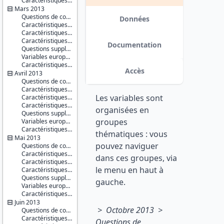
Caractéristiques d'enquête
Opinions
Mars 2013
Questions de conjoncture
Série :
Données
Caractéristiques du répondant
Enquêtes
Caractéristiques du conjoint
de
Caractéristiques du ménage
conjoncture
Documentation
Questions supplémentaires
auprès
Variables européennes
des
Caractéristiques d'enquête
ménages
Accès
Avril 2013
Questions de conjoncture
Couverture
Caractéristiques du répondant
géographique :
Les variables sont
Caractéristiques du conjoint
France
Caractéristiques du ménage
métropolitaine
organisées en
Questions supplémentaires : difficultés de paiement concernant le logement
groupes
Variables européennes
Producteur :
Caractéristiques d'enquête
INSEE
thématiques : vous
Mai 2013
pouvez naviguer
Diffuseur :
Questions de conjoncture
Progedo-
Caractéristiques du répondant
dans ces groupes, via
Adisp
Caractéristiques du conjoint
le menu en haut à
Caractéristiques du ménage
Questions supplémentaires
gauche.
Variables européennes
Caractéristiques d'enquête
Juin 2013
> Octobre 2013 >
Questions de conjoncture
Caractéristiques du répondant
Questions de