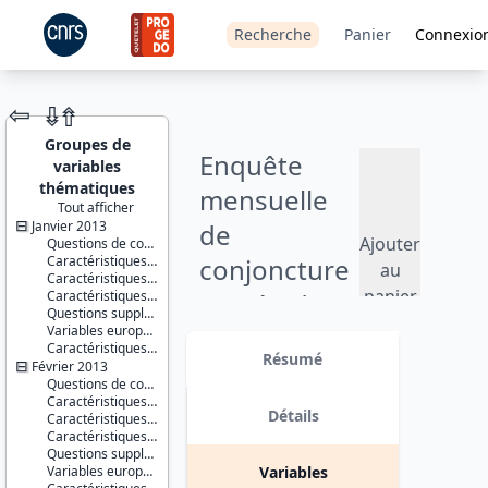
Recherche
Panier
Connexio
⇦
⇮
⇮
Groupes de
Enquête
variables
thématiques
mensuelle
Tout afficher
Janvier 2013
de
JEU DE
Ajouter
Questions de conjoncture
DONNÉES
Caractéristiques du répondant
conjoncture
au
Caractéristiques du conjoint
panier
Caractéristiques du ménage
auprès des
Questions supplémentaires
Variables européennes
ménages -
Identifiants :
Caractéristiques d'enquête
lil-0885
Résumé
2013
Février 2013
doi:10.13144/lil-
Questions de conjoncture
0885
Caractéristiques du répondant
Version 2 : mise à jour des fichiers
Détails
Caractéristiques du conjoint
Thèmes :
de données pour les mois où la
Caractéristiques du ménage
Conditions
plate-forme porte sur le logement
Questions supplémentaires
de vie et
(avril et octobre). date : 2017-09-15
Variables européennes
Variables
société