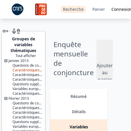
Recherche
Panier
Connexio
⇦
⇮
⇮
Groupes de
Enquête
variables
thématiques
mensuelle
Tout afficher
Janvier 2013
de
JEU DE
Ajouter
Questions de conjoncture
DONNÉES
Caractéristiques du répondant
conjoncture
au
Caractéristiques du conjoint
panier
Caractéristiques du ménage
auprès des
Questions supplémentaires
Variables européennes
ménages -
Identifiants :
Caractéristiques d'enquête
lil-0885
Résumé
2013
Février 2013
doi:10.13144/lil-
Questions de conjoncture
0885
Caractéristiques du répondant
Version 2 : mise à jour des fichiers
Détails
Caractéristiques du conjoint
Thèmes :
de données pour les mois où la
Caractéristiques du ménage
Conditions
plate-forme porte sur le logement
Questions supplémentaires
de vie et
(avril et octobre). date : 2017-09-15
Variables européennes
Variables
société