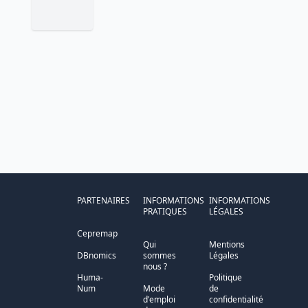
PARTENAIRES
INFORMATIONS
INFORMATIONS
PRATIQUES
LÉGALES
Cepremap
Qui
Mentions
DBnomics
sommes
Légales
nous ?
Huma-
Politique
Num
Mode
de
d'emploi
confidentialité