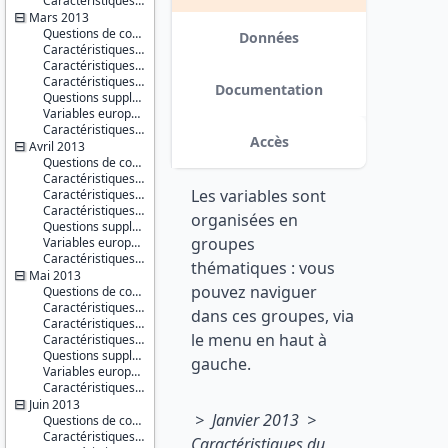
Caractéristiques d'enquête
Opinions
Mars 2013
Questions de conjoncture
Série :
Données
Caractéristiques du répondant
Enquêtes
Caractéristiques du conjoint
de
Caractéristiques du ménage
conjoncture
Documentation
Questions supplémentaires
auprès
Variables européennes
des
Caractéristiques d'enquête
ménages
Accès
Avril 2013
Questions de conjoncture
Couverture
Caractéristiques du répondant
géographique :
Les variables sont
Caractéristiques du conjoint
France
Caractéristiques du ménage
métropolitaine
organisées en
Questions supplémentaires : difficultés de paiement concernant le logement
groupes
Variables européennes
Producteur :
Caractéristiques d'enquête
INSEE
thématiques : vous
Mai 2013
pouvez naviguer
Diffuseur :
Questions de conjoncture
Progedo-
Caractéristiques du répondant
dans ces groupes, via
Adisp
Caractéristiques du conjoint
le menu en haut à
Caractéristiques du ménage
Questions supplémentaires
gauche.
Variables européennes
Caractéristiques d'enquête
Juin 2013
> Janvier 2013 >
Questions de conjoncture
Caractéristiques du répondant
Caractéristiques du