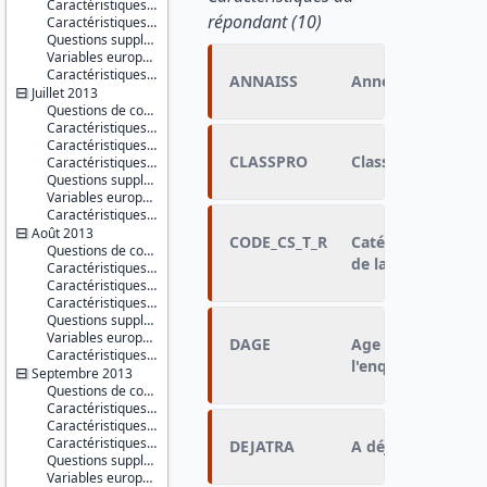
Caractéristiques du conjoint
répondant (10)
Caractéristiques du ménage
Questions supplémentaires
Variables européennes
Caractéristiques d'enquête
ANNAISS
Année de naissan
Juillet 2013
Questions de conjoncture
Caractéristiques du répondant
Caractéristiques du conjoint
CLASSPRO
Classification pro
Caractéristiques du ménage
Questions supplémentaires
Variables européennes
Caractéristiques d'enquête
Août 2013
CODE_CS_T_R
Catégorie socio-pr
Questions de conjoncture
de la ligne regro
Caractéristiques du répondant
Caractéristiques du conjoint
Caractéristiques du ménage
Questions supplémentaires
Variables européennes
DAGE
Age du titulaire 
Caractéristiques d'enquête
l'enquête
Septembre 2013
Questions de conjoncture
Caractéristiques du répondant
Caractéristiques du conjoint
Caractéristiques du ménage
DEJATRA
A déjà travaillé
Questions supplémentaires
Variables européennes