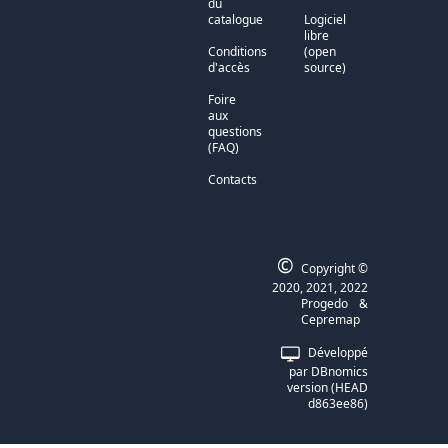
du
catalogue
Logiciel
libre
Conditions
(open
d'accès
source)
Foire
aux
questions
(FAQ)
Contacts
©
Copyright ©
2020, 2021, 2022
Progedo
&
Cepremap
Développé
par DBnomics
version (HEAD
d863ee86)