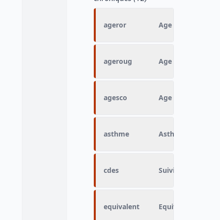
ageror
Age : oreillons (mo
ageroug
Age : rougeole (mo
agesco
Age : scolarisation
asthme
Asthme
cdes
Suivi en centre d'
equivalent
Equivalent asthm