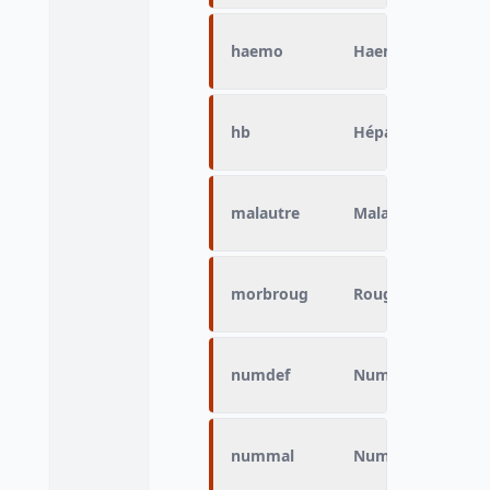
haemo
Haemophilus infl
hb
Hépatite B
malautre
Maladie chronique
morbroug
Rougeole
numdef
Numero de défici
nummal
Numéro de la mal