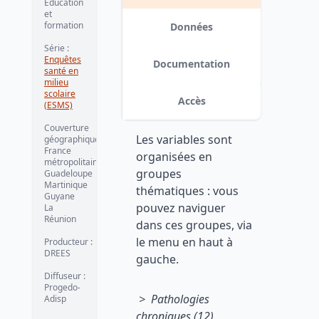
Éducation
1999-2000
et
formation
Données
Version 1 date : 2014-11-03
Série :
Enquêtes
Documentation
santé en
milieu
scolaire
Accès
(ESMS)
Couverture
Les variables sont
géographique :
France
organisées en
métropolitaine
groupes
Guadeloupe
Martinique
thématiques : vous
Guyane
pouvez naviguer
La
Réunion
dans ces groupes, via
le menu en haut à
Producteur :
DREES
gauche.
Diffuseur :
Progedo-
> Pathologies
Adisp
chroniques (12)