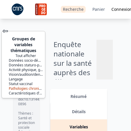
Recherche
Panier
Connexio
⇦
Groupes de
Enquête
variables
thématiques
nationale
Tout afficher
Données socio-démographiques
sur la santé
JEU DE
Données staturo-pondérales
DONNÉES
Activité physique, garderie
auprès des
Vision/audition/dentition
Langage
élèves
Ajouter
Statut vaccinal
Pathologies chroniques
scolarisés en
Identifiants :
au
Caractéristiques d'enquête
lil-0896
Résumé
panier
classe de
doi:10.13144/lil-
0896
grande
Détails
Thèmes :
section de
Santé et
protection
maternelle -
Variables
sociale