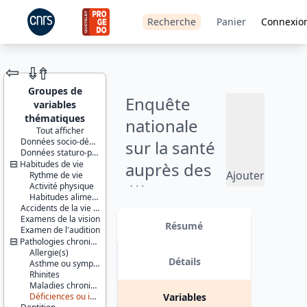
Recherche
Panier
Connexio
⇦
⇮
⇮
Groupes de
Enquête
variables
thématiques
nationale
Tout afficher
Données socio-démographiques
sur la santé
JEU DE
Données staturo-pondérales
DONNÉES
Habitudes de vie
auprès des
Ajouter
Rythme de vie
Activité physique
élèves
au
Habitudes alimentaires
panier
Accidents de la vie courante
scolarisés en
Identifiants :
Examens de la vision
lil-0898
Résumé
Examen de l'audition
classe de
doi:10.13144/lil-
Pathologies chroniques
0898
CM2 - 2001-
Allergie(s)
Détails
Asthme ou symptômes asthmatiques
Thèmes :
2002
Rhinites
Santé et
Maladies chroniques autres que l'allergie et que l'asthme
protection
Déficiences ou incapacités
Variables
sociale
Version 1 date : 2014-11-03