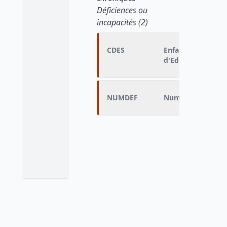
Déficiences ou
incapacités (2)
CDES
Enfant suivi en 
d'Education Spéci
NUMDEF
Numéro de la défi