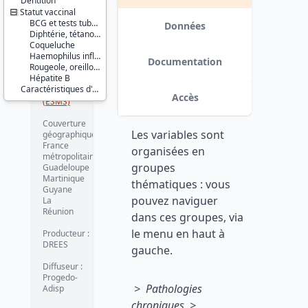
Dentition
Éducation
Statut vaccinal
et
BCG et tests tuberculiniques
formation
Données
Diphtérie, tétanos, poliomyélite
Coqueluche
Série :
Haemophilus influenzae b
Enquêtes
Documentation
Rougeole, oreillons, rubéole
santé en
Hépatite B
milieu
Caractéristiques d'enquête
scolaire
Accès
(ESMS)
Couverture
Les variables sont
géographique :
France
organisées en
métropolitaine
groupes
Guadeloupe
Martinique
thématiques : vous
Guyane
pouvez naviguer
La
Réunion
dans ces groupes, via
le menu en haut à
Producteur :
DREES
gauche.
Diffuseur :
Progedo-
> Pathologies
Adisp
chroniques >