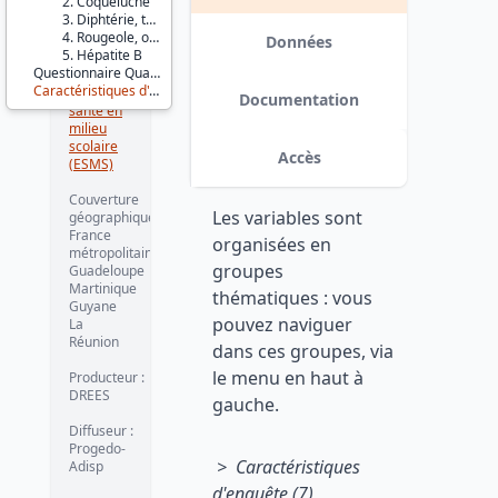
2. Coqueluche
Éducation
3. Diphtérie, tétanos, poliomyélite
et
4. Rougeole, oreillons, rubéole
formation
Données
5. Hépatite B
Questionnaire Qualité de vie
Série :
Caractéristiques d'enquête
Enquêtes
Documentation
santé en
milieu
scolaire
Accès
(ESMS)
Couverture
Les variables sont
géographique :
France
organisées en
métropolitaine
groupes
Guadeloupe
Martinique
thématiques : vous
Guyane
pouvez naviguer
La
Réunion
dans ces groupes, via
le menu en haut à
Producteur :
DREES
gauche.
Diffuseur :
Progedo-
> Caractéristiques
Adisp
d'enquête (7)