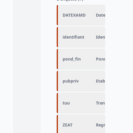
DATEXAMD
Date de l'examen
identifiant
Identifiant de l'in
pond_fin
Pondération final
pubpriv
Etablissement pub
tuu
Tranches unités u
ZEAT
Regroupement de