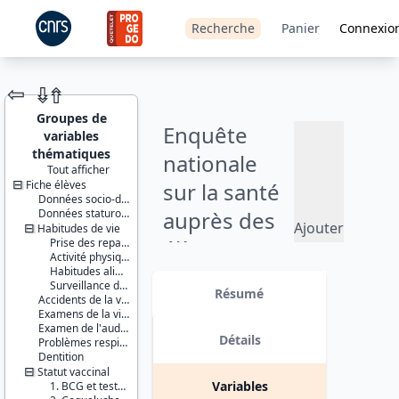
Recherche
Panier
Connexio
⇦
⇮
⇮
Groupes de
Enquête
variables
thématiques
nationale
Tout afficher
Fiche élèves
sur la santé
JEU DE
Données socio-démographiques
DONNÉES
Données staturo-pondérales
auprès des
Ajouter
Habitudes de vie
élèves
Prise des repas à midi
au
Activité physique
panier
scolarisés en
Habitudes alimentaires
Identifiants :
Surveillance du poids
lil-0899
Résumé
classe de
Accidents de la vie courante
doi:10.13144/lil-
Examens de la vision
0899
3ème -
Examen de l'audition
Détails
Problèmes respiratoires
Thèmes :
2003-2004
Dentition
Santé et
Statut vaccinal
protection
Variables
1. BCG et tests tuberculiniques post-vaccinaux
sociale
Version 1 date : 2014-11-03