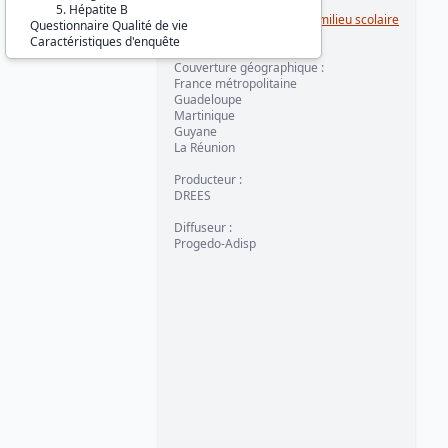
5. Hépatite B
Série :
Enquêtes santé en milieu scolaire
Questionnaire Qualité de vie
(ESMS)
Caractéristiques d'enquête
Couverture géographique :
France métropolitaine
Guadeloupe
Martinique
Guyane
La Réunion
Producteur :
DREES
Diffuseur :
Progedo-Adisp