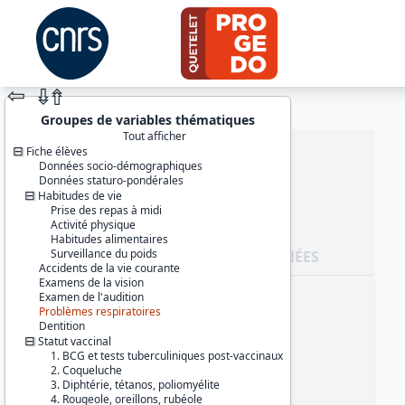
⇦
⇮
⇮
Groupes de variables thématiques
Tout afficher
Fiche élèves
Données socio-démographiques
Données staturo-pondérales
Habitudes de vie
Prise des repas à midi
Activité physique
Habitudes alimentaires
Surveillance du poids
JEU DE DONNÉES
Accidents de la vie courante
Examens de la vision
Examen de l'audition
Identifiants :
Problèmes respiratoires
lil-0899
Dentition
doi:10.13144/lil-0899
Statut vaccinal
1. BCG et tests tuberculiniques post-vaccinaux
Thèmes :
2. Coqueluche
Santé et protection sociale
3. Diphtérie, tétanos, poliomyélite
Éducation et formation
4. Rougeole, oreillons, rubéole