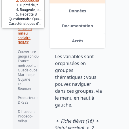
2. Coqueluche
Éducation
3. Diphtérie, tétanos, poliomyélite
et
4. Rougeole, oreillons, rubéole
formation
Données
5. Hépatite B
Questionnaire Qualité de vie
Série :
Caractéristiques d'enquête
Enquêtes
Documentation
santé en
milieu
scolaire
Accès
(ESMS)
Couverture
Les variables sont
géographique :
France
organisées en
métropolitaine
groupes
Guadeloupe
Martinique
thématiques : vous
Guyane
pouvez naviguer
La
Réunion
dans ces groupes, via
le menu en haut à
Producteur :
DREES
gauche.
Diffuseur :
Progedo-
>
Fiche élèves
(16) >
Adisp
Statut vaccinal > 2.