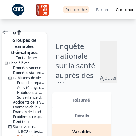
Recherche
Panier
Connexio
⇦
⇮
⇮
Groupes de
Enquête
variables
thématiques
nationale
Tout afficher
Fiche élèves
sur la santé
JEU DE
Données socio-démographiques
DONNÉES
Données staturo-pondérales
auprès des
Ajouter
Habitudes de vie
élèves
Prise des repas à midi
au
Activité physique
panier
scolarisés en
Habitudes alimentaires
Identifiants :
Surveillance du poids
lil-0899
Résumé
classe de
Accidents de la vie courante
doi:10.13144/lil-
Examens de la vision
0899
3ème -
Examen de l'audition
Détails
Problèmes respiratoires
Thèmes :
2003-2004
Dentition
Santé et
Statut vaccinal
protection
Variables
1. BCG et tests tuberculiniques post-vaccinaux
sociale
Version 1 date : 2014-11-03