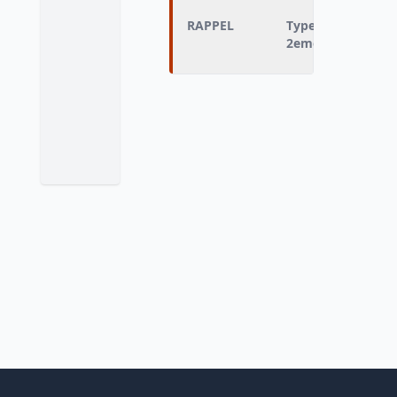
RAPPEL
Type de vaccin co
2eme rappel 11-1