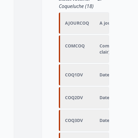
Coqueluche (18)
AJOURCOQ
A jour pour coqu
COMCOQ
Commentaires sur 
clair)
COQ1DV
Date de la 1ère in
COQ2DV
Date de la 2ème i
COQ3DV
Date de la 3ème i