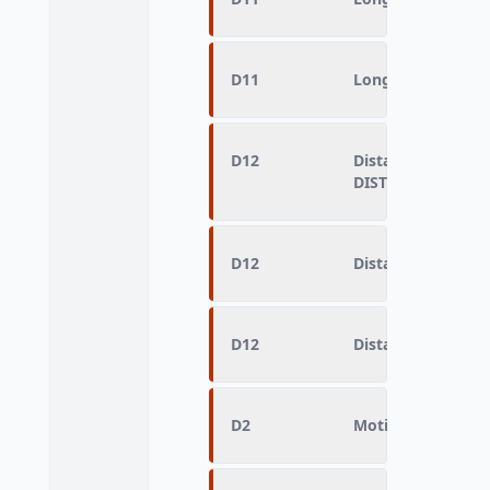
D11
Longueur à vol d'
D12
Distance parcouru
DIST)
D12
Distance parcour
D12
Distance parcour
D2
Motif Origine du