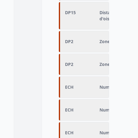
DP15
Distance domicile 
d'oiseau
DP2
Zone fine de rési
DP2
Zone fine de rési
ECH
Numéro d’échanti
ECH
Numéro d’échanti
ECH
Numéro d’échanti