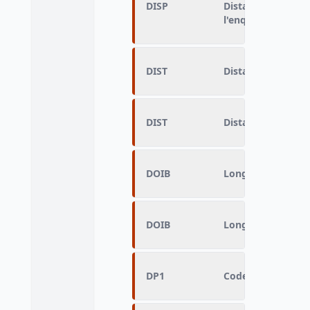
DISP
Distance parcouru
l'enquête
DIST
Distance parcour
DIST
Distance parcour
DOIB
Longueur à vol d'
DOIB
Longueur à vol d'
DP1
Code fichier = 3 