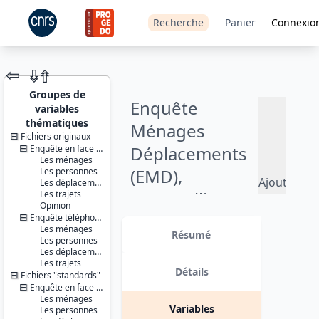
Recherche
Panier
Connexio
⇦
⇮
⇮
Groupes de
Enquête
variables
thématiques
Ménages
Fichiers originaux
Déplacements
JEU DE
Enquête en face à face
DONNÉES
Les ménages
(EMD),
Les personnes
Ajouter
Les déplacements
Montpellier /
Les trajets
au
Opinion
panier
Aire
Enquête téléphonique
Identifiants :
Les ménages
lil-0937
Résumé
métropolitaine
Les personnes
doi:10.13144/lil-
Les déplacements
0937
montpelliéraine
Les trajets
Détails
Fichiers "standards"
Thèmes :
- 2014
Enquête en face à face
Données
Les ménages
localisées
Variables
Les personnes
Conditions
Version 1 date : 2015-08-17