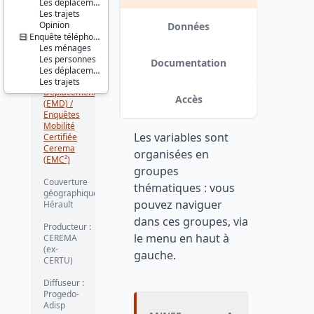
de vie et
Les déplacements
Les trajets
société
Opinion
Transport
Données
et voyage
Enquête téléphonique
Les ménages
Série :
Les personnes
Documentation
Enquêtes
Les déplacements
Ménages
Les trajets
Déplacements
Accès
(EMD) /
Enquêtes
Mobilité
Les variables sont
Certifiée
Cerema
organisées en
(EMC²)
groupes
Couverture
thématiques : vous
géographique :
pouvez naviguer
Hérault
dans ces groupes, via
Producteur :
le menu en haut à
CEREMA
(ex-
gauche.
CERTU)
Diffuseur :
Progedo-
Adisp