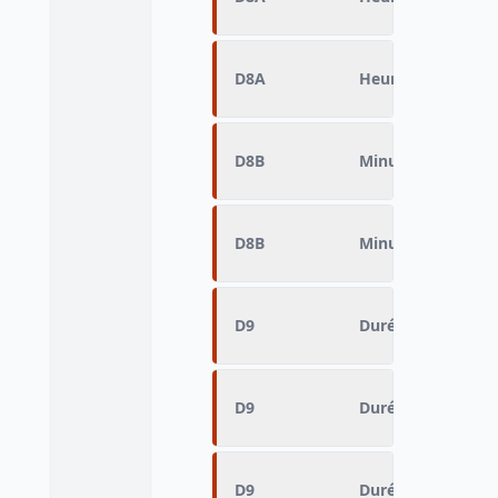
D8A
Heure d'arrivée 
D8B
Minute d'arrivée
D8B
Minute d'arrivée
D9
Durée du déplac
D9
Durée du déplac
D9
Durée du déplac