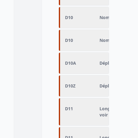
D10
Nombre de trajet
D10
Nombre de trajet
D10A
Déplacement réali
D10Z
Déplacement réali
D11
Longueur à vol d'
voir DOIB)
D11
Longueur à vol d'