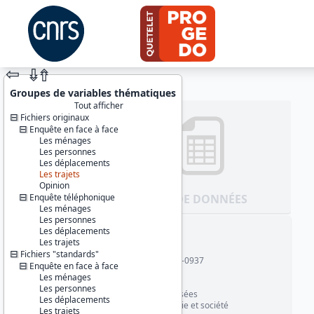
⇦
⇮
⇮
Groupes de variables thématiques
Tout afficher
Fichiers originaux
Enquête en face à face
Les ménages
Les personnes
Les déplacements
Les trajets
Opinion
Enquête téléphonique
JEU DE DONNÉES
Les ménages
Les personnes
Les déplacements
Identifiants :
Les trajets
lil-0937
Fichiers "standards"
doi:10.13144/lil-0937
Enquête en face à face
Les ménages
Thèmes :
Les personnes
Données localisées
Les déplacements
Conditions de vie et société
Les trajets