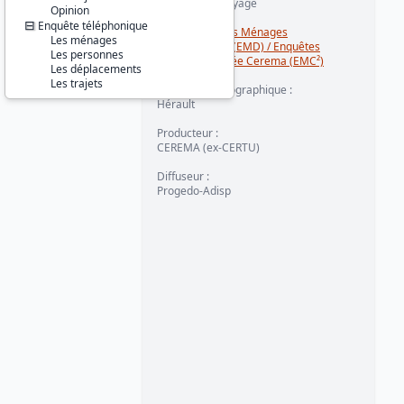
Transport et voyage
Opinion
Enquête téléphonique
Série :
Enquêtes Ménages
Les ménages
Déplacements (EMD) / Enquêtes
Les personnes
Mobilité Certifiée Cerema (EMC²)
Les déplacements
Les trajets
Couverture géographique :
Hérault
Producteur :
CEREMA (ex-CERTU)
Diffuseur :
Progedo-Adisp