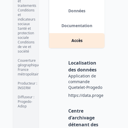
et
traitements
Conditions
Données
et
indicateurs
sociaux
Documentation
Santé et
protection
sociale
Accès
Conditions
de vie et
société
Couverture
Localisation
géographique
:
des données
France
métropolitaine
Application de
commande
Producteur
:
Quetelet-Progedo
INSERM
https://data.progedo.fr
Diffuseur
:
Progedo-
Adisp
Centre
d'archivage
détenant des