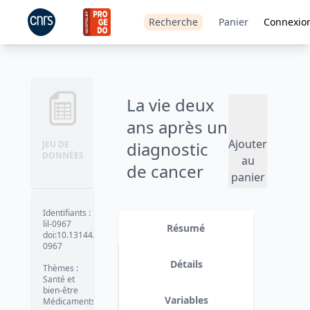
Recherche
Panier
Connexio
La vie deux
ans après un
Ajouter
diagnostic
JEU DE
DONNÉES
au
de cancer
panier
(VICAN) -
2012
Identifiants
:
lil-0967
Résumé
doi:10.13144/lil-
Version 2 : 3 variables ont été
0967
supprimées (QP_t2_3, QP_JOB35_8
et QP_JOB35a_8) et 1 ajoutée
Détails
Thèmes
:
(QP_pf3bis). Le questionnaire et le
Santé et
dictionnaire des codes ont été
bien-être
modifiés en conséquence.
date :
Variables
Médicaments
2015-07-28