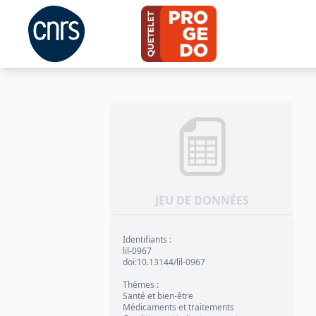
JEU DE DONNÉES
Identifiants
:
lil-0967
doi:10.13144/lil-0967
Thèmes
:
Santé et bien-être
Médicaments et traitements