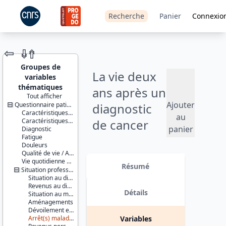
Recherche
Panier
Connexio
⇦
⇮
⇮
Groupes de
La vie deux
variables
thématiques
ans après un
Tout afficher
Ajouter
Questionnaire patient
diagnostic
JEU DE
Caractéristiques sociales et démographique
DONNÉES
au
Caractéristiques médicales
de cancer
panier
Diagnostic
Fatigue
(VICAN) -
Douleurs
Qualité de vie / Alcool - Tabac
2012
Identifiants :
Vie quotidienne et sociale
lil-0967
Résumé
Situation professionnelle
doi:10.13144/lil-
Version 2 : 3 variables ont été
Situation au diagnostic
0967
supprimées (QP_t2_3, QP_JOB35_8
Revenus au diagnostic
et QP_JOB35a_8) et 1 ajoutée
Détails
Situation au moment de l'enquête
Thèmes :
(QP_pf3bis). Le questionnaire et le
Aménagements
Santé et
dictionnaire des codes ont été
Dévoilement et discrimination
bien-être
modifiés en conséquence. date :
Arrêt(s) maladie
Variables
Médicaments
2015-07-28