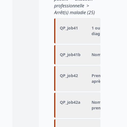
professionnelle >
Arrêt(s) maladie (25)
QP_job41
1 ou plusieurs arr
diagnostic de la 
QP_job41b
Nombre d'arrêts m
QP_job42
Premier arrêt ma
après le diagnosti
QP_job42a
Nombre de jours en
premier arrêt mal