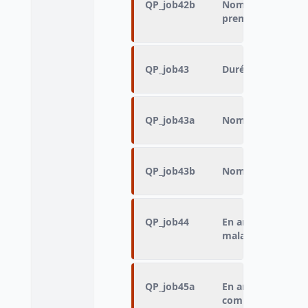
QP_job42b
Nombre de mois en
premier arrêt mal
QP_job43
Durée du premier 
QP_job43a
Nombre de jours 
QP_job43b
Nombre de mois d
QP_job44
En arrêt maladie a
maladie
QP_job45a
En arrêt maladie 
combien de temp