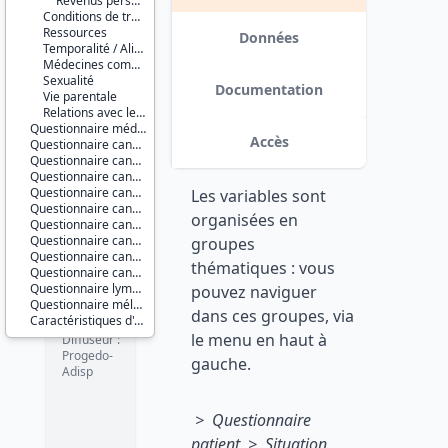
Revenus personnels et du ménage 2 ans après le diagnostic
et
Conditions de travail
traitements
Ressources
Conditions
Données
Temporalité / Alimentation
et
Médecines complémentaires ou alternatives
indicateurs
Sexualité
sociaux
Documentation
Vie parentale
Santé et
Relations avec les soignants
protection
Questionnaire médical : questions communes
sociale
Accès
Questionnaire cancer du sein
Conditions
Questionnaire cancer du poumon
de vie et
Questionnaire cancer du colon ou du rectum
société
Questionnaire cancer de la prostate
Les variables sont
Questionnaire cancer des VADS
Couverture
organisées en
Questionnaire cancer de la vessie
géographique :
Questionnaire cancer du rein
groupes
France
Questionnaire cancer de l'utérus
métropolitaine
thématiques : vous
Questionnaire cancer de la thyroïde
Questionnaire lymphomes malins non hodgkiniens
pouvez naviguer
Producteur :
Questionnaire mélanome
INSERM
dans ces groupes, via
Caractéristiques d'enquête
le menu en haut à
Diffuseur :
Progedo-
gauche.
Adisp
> Questionnaire
patient > Situation