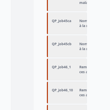
maladie
QP_job45ca
Nombre de jours d
à la maladie
QP_job45cb
Nombre de mois du
à la maladie
QP_job46_1
Remplacé(e) ou ai
ces arrêt(s) par : 
QP_job46_10
Remplacé(e) ou ai
ces arrêt(s) par : 