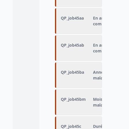
QP_job45aa
En arrêt maladie 
combien de jours
QP_job45ab
En arrêt maladie 
combien de mois
QP_job45ba
Année de fin du de
maladie
QP_job45bm
Mois de fin du der
maladie
QP_job45c
Durée du dernier a