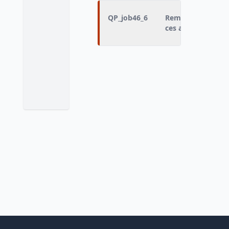
QP_job46_6
Remplacé(e) ou ai
ces arrêt(s) par :