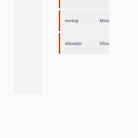
mrecp
Mois de reconnai
situatpr
Situation profess