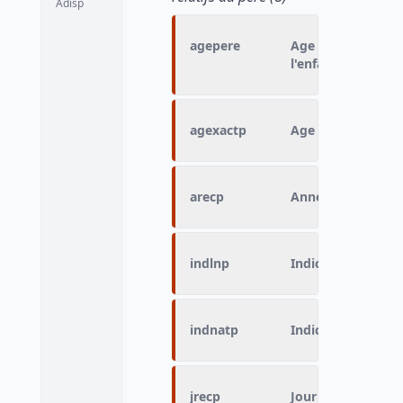
Adisp
agepere
Age du père dans 
l'enfant
agexactp
Age exact du père 
arecp
Année de reconna
indlnp
Indicateur du lie
indnatp
Indicateur de nati
jrecp
Jour de reconnais