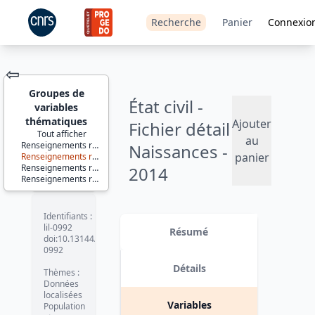
Recherche
Panier
Connexio
⇦
Groupes de
État civil -
variables
thématiques
Ajouter
Fichier détail
Tout afficher
au
Renseignements relatifs à l'enfant
Naissances -
JEU DE
panier
Renseignements relatifs au père
DONNÉES
Renseignements relatifs à la mère
2014
Renseignements relatifs au couple
Version 1 date : 2015-10-06
Identifiants :
lil-0992
Résumé
doi:10.13144/lil-
0992
Détails
Thèmes :
Données
localisées
Variables
Population