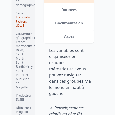
et
démographie
Données
Série :
Etat civil -
Fichiers
Documentation
détail
Couverture
Accès
géographique :
France
métropolitaine,
Les variables sont
DOM,
Saint
organisées en
Martin,
groupes
Saint
Barthélémy,
thématiques : vous
Saint
pouvez naviguer
Pierre et
Miquelon
dans ces groupes, via
et
le menu en haut à
Mayotte
gauche.
Producteur :
INSEE
> Renseignements
Diffuseur :
Progedo-
relatifs au père (8)